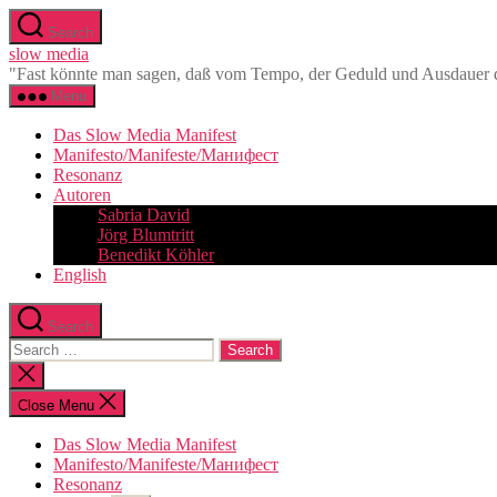
Skip
Search
to
slow media
the
"Fast könnte man sagen, daß vom Tempo, der Geduld und Ausdauer de
content
Menu
Das Slow Media Manifest
Manifesto/Manifeste/Манифест
Resonanz
Autoren
Sabria David
Jörg Blumtritt
Benedikt Köhler
English
Search
Search
for:
Close
search
Close Menu
Das Slow Media Manifest
Manifesto/Manifeste/Манифест
Resonanz