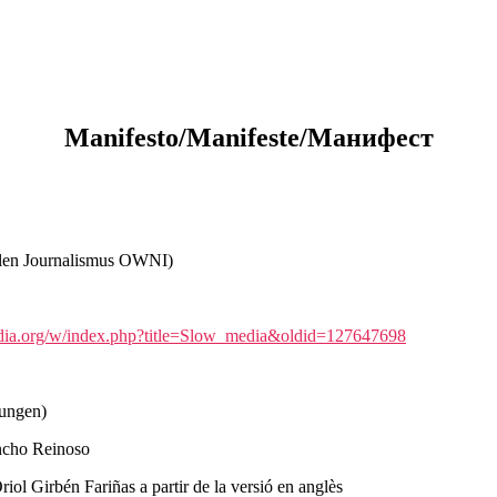
Manifesto/Manifeste/Манифест
talen Journalismus OWNI)
ipedia.org/w/index.php?title=Slow_media&oldid=127647698
zungen)
ncho Reinoso
iol Girbén Fariñas a partir de la versió en anglès