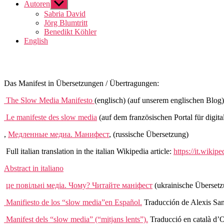
Autoren
Show
sub
Sabria David
menu
Jörg Blumtritt
Benedikt Köhler
English
Das Manifest in Übersetzungen / Übertragungen:
The Slow Media Manifesto
(englisch) (auf unserem englischen Blog)
Le manifeste des slow media
(auf dem französischen Portal für digi
,
Медленные медиа. Манифест
, (russische Übersetzung)
Full italian translation in the italian Wikipedia article:
https://it.wik
Abstract in italiano
це повільні медіа. Чому? Читайте маніфест
(ukrainische Überset
Manifiesto de los “slow media”en Español.
Traducción de Alexis Sa
Manifest dels “slow media” (“mitjans lents”).
Traducció en català d’Or