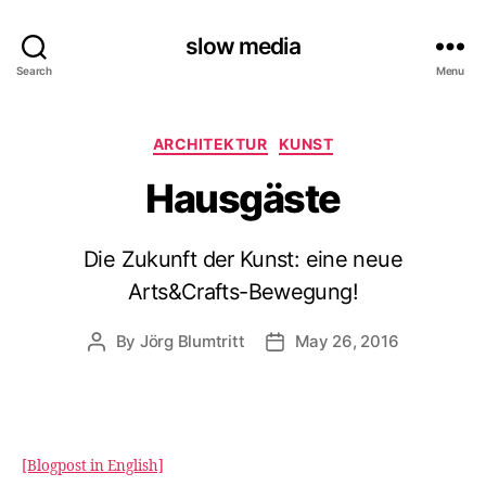
slow media
Search
Menu
Categories
ARCHITEKTUR
KUNST
Hausgäste
Die Zukunft der Kunst: eine neue
Arts&Crafts-Bewegung!
By
Jörg Blumtritt
May 26, 2016
Post
Post
author
date
[Blogpost in English]