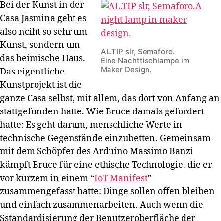
Bei der Kunst in der
Casa Jasmina geht es
also nciht so sehr um
Kunst, sondern um
AL.TIP slr, Semaforo.
das heimische Haus.
Eine Nachttischlampe im
Maker Design.
Das eigentliche
Kunstprojekt ist die
ganze Casa selbst, mit allem, das dort von Anfang an
stattgefunden hatte. Wie Bruce damals gefordert
hatte: Es geht darum, menschliche Werte in
technische Gegenstände einzubetten. Gemeinsam
mit dem Schöpfer des Arduino Massimo Banzi
kämpft Bruce für eine ethische Technologie, die er
vor kurzem in einem “
IoT Manifest
”
zusammengefasst hatte: Dinge sollen offen bleiben
und einfach zusammenarbeiten. Auch wenn die
Sstandardisierung der Benutzeroberfläche der