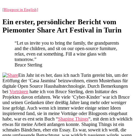
[Blogpost in English]
Ein erster, persönlicher Bericht vom
Piemonter Share Art Festival in Turin
“Let us invite you to bring the family, the grandparents
and the children, and sit on our open-source furniture,
relax, even eat something. Fill a wine glass with
tomorrow.”
Bruce Sterling
Ein Jahr ist es her, dass ich nach Turin gereist bin, um der
Eröffung der ‘Casa Jasmina’ beizuwohnen, einem Musterhaus für
digitale Open Source Haushaltstechnologie. Durch Bemerkungen
bei
Vorträgen
hatte ich von Bruce Sterling, dem Initiator des
Projektes davon erfahren. Wie viele ‘Cyber-Kinder’ war ich Bruce
und seinen Gedanken über dreißig Jahre lang mehr oder weniger
lose gefolgt. Auch wenn ich immer wieder einige seiner Ideen
inspirierend fand, sie in meine Vorträge oder Blogposts eingebaut
habe, war es erst sein Buch “
Shaping Things
“, mit dem ich wirklich
etwas für meine Arbeit anfangen konnte. Shaping Things ist ein
schmales Bändchen, eher ein Essay. Es war, soweit ich weiß, die
erste umfassende Betrachtung, was wirklich passieren würde, wenn