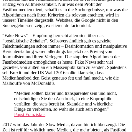
Entzug von Aufmerksamkeit. Nur was dem Profit der
Fastfoodmedien dient, schafft es in die Suchergebnisse, nur was die
Algorithmen nach ihren Kriterien als relevant erachten, wird in
unserer Timeline dargestellt. Websites, die Google nicht in den
Suchergebnissen zeigt, existieren de facto nicht.
“Fake News” – Empörung herrscht allerorten über das
“postfaktische Zeitalter”. Selbstverständlich gab es gezielte
Falschmeldungen schon immer – Desinformation und manipulative
Berichterstattung waren allerdings bis jetzt das Privileg von
Journalisten und ihren Verlegern. Die stupiden Algorithmen der
Fastfoodmedien ermöglichen es heute, Fake News sehr viel
gezielter, von außen an ein Massenpublikum zu senden. Spätestens
seit Brexit und der US Wahl 2016 sollte klar sein, dass
Medienfastfood den Geist genauso fett und faul macht, wie die
Malbouffe von McDonald’s.
“Medien sollten klarer und transparenter sein und nicht,
entschuldigen Sie den Ausdruck, in eine Koprophilie
verfallen, die stets bereit ist, Skandale und widerliche
Dinge zu verbreiten, so wahr sie auch sein mögen”
Papst Franziskus
2017 wird das Jahr der Slow Media, davon bin ich überzeugt. Die
Zeit ist reif für wirklich neue Medien, die mehr bieten, als Fastfood,