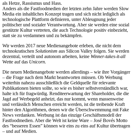
als Hetze, Rassismus und Hass.
Anders als die Fastfoodmedien der letzten zehn Jahre werden Slow
Media ein inhaltliches Konzept tragen und sich nicht lediglich als
technologische Plattform definieren, unter Ableugnung jeder
politischer und sozialer Verantwortung. Aber sie werden eine sozial
gestützte Kultur vertreten, die auch Technologie positiv einbezieht,
statt sie zu verdammen und zu bekämpfen.
Wir werden 2017 neue Medienangebote erleben, die nicht dem
technokratischen
Solutionism
aus Silicon Valley folgen. Sie werden
dezentral, verteilt und autonom arbeiten, keine
Winner-takes-it-all
Wette auf das
Unicorn
.
Die neuen Medienangebote werden allerdings – wie ihre Vorgänger
– die Frage nach dem Markt beantworten müssen. Ob Werbung
weiterhin nahezu ausschließlich die Geldquelle für relevante
Publikationen bieten sollte, so wie es bisher selbstverständlich war,
halte ich für fragwürdig. Renditeerwartung der Shareholder, die die
Jagd auf Werbegeld anheizt, das nur kommt, wenn massenweise
und verlässlich Menschen erreicht werden, ist die treibende Kraft
hinter den Algorithmen, denen wir die Überschwemmung mit Fake
News verdanken. Werbung ist das einzige Geschäftsmodell der
Fastfoodmedien. Aber die Welt ist keine Ware – José Bovés Motto
des “besseren Essen” können wir eins zu eins auf Kultur übertragen
– und auf Medien.