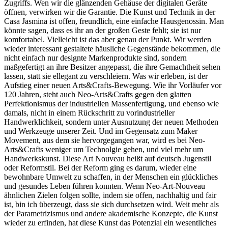
Zugriffs. Wen wir die glänzenden Gehäuse der digitalen Geräte
öffnen, verwirken wir die Garantie. Die Kunst und Technik in der
Casa Jasmina ist offen, freundlich, eine einfache Hausgenossin. Man
könnte sagen, dass es ihr an der großen Geste fehlt; sie ist nur
komfortabel. Vielleicht ist das aber genau der Punkt. Wir werden
wieder interessant gestaltete häusliche Gegenstände bekommen, die
nicht einfach nur designte Markenprodukte sind, sondern
maßgefertigt an ihre Besitzer angepasst, die ihre Gemachtheit sehen
lassen, statt sie ellegant zu verschleiern. Was wir erleben, ist der
Aufstieg einer neuen Arts&Crafts-Bewegung. Wie ihr Vorläufer vor
120 Jahren, steht auch Neo-Arts&Crafts gegen den glatten
Perfektionismus der industriellen Massenfertigung, und ebenso wie
damals, nicht in einem Rückschritt zu vorindustrieller
Handwerklichkeit, sondern unter Ausnutzung der neuen Methoden
und Werkzeuge unserer Zeit. Und im Gegensatz zum Maker
Movement, aus dem sie hervorgegangen war, wird es bei Neo-
Arts&Crafts weniger um Technolgie gehen, und viel mehr um
Handwerkskunst. Diese Art Nouveau heißt auf deutsch Jugenstil
oder Reformstil. Bei der Reform ging es darum, wieder eine
bewohnbare Umwelt zu schaffen, in der Menschen ein glückliches
und gesundes Leben führen konnten. Wenn Neo-Art-Nouveau
ähnlichen Zielen folgen sollte, indem sie offen, nachhaltig und fair
ist, bin ich überzeugt, dass sie sich durchsetzen wird. Weit mehr als
der Parametrizismus und andere akademische Konzepte, die Kunst
wieder zu erfinden, hat diese Kunst das Potenzial ein wesentliches