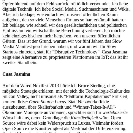
Opfer blutend auf dem Feld zurück, oft tötlich verwundet. Ich liebe
digitale Technik. Ich liebe Social Media, Suchmaschinen und Wikis.
Aber ich beklage, wie einfach wir unseren öffenltichen Raum
aufgeben, den so viele Menschen für uns so hart erkämpft hatten.
Ich beklage, wie schnell wir den gesellschaftlichen und politischen
Einfluss an rein wirtschaftliche Berechnung verlieren. Ich möchte
kein einziges bischen mehr hergeben, von unseren öffentlichen
Gütern. Das ist der Grund, warum wir vor fünf Jahren das Slow
Media Manifest geschrieben haben, und warum wir für Slow
Startups eintreten, statt für “Disruptive Technology”. Casa Jasmina
zeigt eine Alternative zu proprietären Plattformen im IoT; das ist ihr
zweites Standbein.
Casa Jasmina
Auf dem Wired Nextfest 2013 hörte ich Bruce Sterling, eine
mögliche Strategie erklären, mit der sich die Technologie-Kultur des
Silicon Valley, nicht umsonst als “Plattform-Kapitalismus” kritisiert,
kontern ließe:
Open Source Luxus
. Statt Netzwerkeffekte
auszubeuten, über Skalierbarkeit und “Winner-Takes-It-All”-
Ökonomie Monopole aufzubauen, spracht er sich für
wertebasierte
Wirtschaft aus, deren Grundlage die
Kunstfertigkeit
wäre. Open
Source wäre dabei kein Widerspruch zu Luxus. Vielmehr fördert
Open Source die Kunstfertigkeit als Merkmal der Differenzierung.