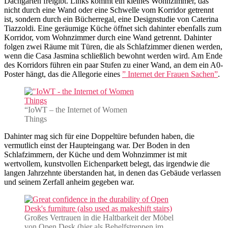
Dachgarten freigibt. Links kommt ein kleines Wohnzimmer, das
nicht durch eine Wand oder eine Schwelle vom Korridor getrennt
ist, sondern durch ein Bücherregal, eine Designstudie von Caterina
Tiazzoldi. Eine geräumige Küche öffnet sich dahinter ebenfalls zum
Korridor, vom Wohnzimmer durch eine Wand getrennt. Dahinter
folgen zwei Räume mit Türen, die als Schlafzimmer dienen werden,
wenn die Casa Jasmina schließlich bewohnt werden wird. Am Ende
des Korridors führen ein paar Stufen zu einer Wand, an dem ein A0-
Poster hängt, das die Allegorie eines
” Internet der Frauen Sachen”
.
“IoWT – the Internet of Women
Things
Dahinter mag sich für eine Doppeltüre befunden haben, die
vermutlich einst der Haupteingang war. Der Boden in den
Schlafzimmern, der Küche und dem Wohnzimmer ist mit
wertvollem, kunstvollen Eichenparkett belegt, das irgendwie die
langen Jahrzehnte überstanden hat, in denen das Gebäude verlassen
und seinem Zerfall anheim gegeben war.
Großes Vertrauen in die Haltbarkeit der Möbel
von Open Desk (hier als Behelfstreppen im