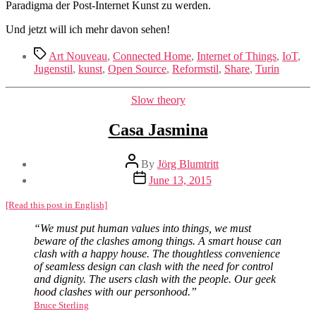
Paradigma der Post-Internet Kunst zu werden.
Und jetzt will ich mehr davon sehen!
Tags
Art Nouveau
,
Connected Home
,
Internet of Things
,
IoT
,
Jugenstil
,
kunst
,
Open Source
,
Reformstil
,
Share
,
Turin
Categories
Slow theory
Casa Jasmina
Post
By
Jörg Blumtritt
author
Post
June 13, 2015
date
[Read this post in English]
“We must put human values into things, we must
beware of the clashes among things. A smart house can
clash with a happy house. The thoughtless convenience
of seamless design can clash with the need for control
and dignity. The users clash with the people. Our geek
hood clashes with our personhood.”
Bruce Sterling