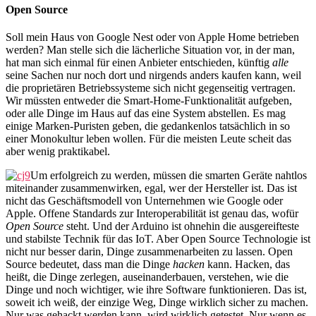
Open Source
Soll mein Haus von Google Nest oder von Apple Home betrieben
werden? Man stelle sich die lächerliche Situation vor, in der man,
hat man sich einmal für einen Anbieter entschieden, künftig
alle
seine Sachen nur noch dort und nirgends anders kaufen kann, weil
die proprietären Betriebssysteme sich nicht gegenseitig vertragen.
Wir müssten entweder die Smart-Home-Funktionalität aufgeben,
oder alle Dinge im Haus auf das eine System abstellen. Es mag
einige Marken-Puristen geben, die gedankenlos tatsächlich in so
einer Monokultur leben wollen. Für die meisten Leute scheit das
aber wenig praktikabel.
Um erfolgreich zu werden, müssen die smarten Geräte nahtlos
miteinander zusammenwirken, egal, wer der Hersteller ist. Das ist
nicht das Geschäftsmodell von Unternehmen wie Google oder
Apple. Offene Standards zur Interoperabilität ist genau das, wofür
Open Source
steht. Und der Arduino ist ohnehin die ausgereifteste
und stabilste Technik für das IoT. Aber Open Source Technologie ist
nicht nur besser darin, Dinge zusammenarbeiten zu lassen. Open
Source bedeutet, dass man die Dinge
hacken
kann. Hacken, das
heißt, die Dinge zerlegen, auseinanderbauen, verstehen, wie die
Dinge und noch wichtiger, wie ihre Software funktionieren. Das ist,
soweit ich weiß, der einzige Weg, Dinge wirklich sicher zu machen.
Nur was gehackt werden kann, wird wirklich getestet. Nur wenn es