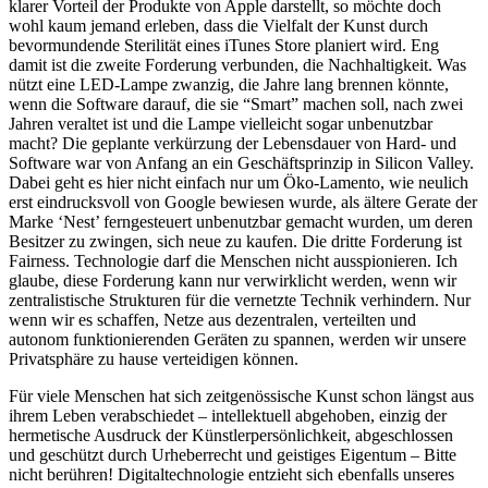
klarer Vorteil der Produkte von Apple darstellt, so möchte doch
wohl kaum jemand erleben, dass die Vielfalt der Kunst durch
bevormundende Sterilität eines iTunes Store planiert wird. Eng
damit ist die zweite Forderung verbunden, die Nachhaltigkeit. Was
nützt eine LED-Lampe zwanzig, die Jahre lang brennen könnte,
wenn die Software darauf, die sie “Smart” machen soll, nach zwei
Jahren veraltet ist und die Lampe vielleicht sogar unbenutzbar
macht? Die geplante verkürzung der Lebensdauer von Hard- und
Software war von Anfang an ein Geschäftsprinzip in Silicon Valley.
Dabei geht es hier nicht einfach nur um Öko-Lamento, wie neulich
erst eindrucksvoll von Google bewiesen wurde, als ältere Gerate der
Marke ‘Nest’ ferngesteuert unbenutzbar gemacht wurden, um deren
Besitzer zu zwingen, sich neue zu kaufen. Die dritte Forderung ist
Fairness. Technologie darf die Menschen nicht ausspionieren. Ich
glaube, diese Forderung kann nur verwirklicht werden, wenn wir
zentralistische Strukturen für die vernetzte Technik verhindern. Nur
wenn wir es schaffen, Netze aus dezentralen, verteilten und
autonom funktionierenden Geräten zu spannen, werden wir unsere
Privatsphäre zu hause verteidigen können.
Für viele Menschen hat sich zeitgenössische Kunst schon längst aus
ihrem Leben verabschiedet – intellektuell abgehoben, einzig der
hermetische Ausdruck der Künstlerpersönlichkeit, abgeschlossen
und geschützt durch Urheberrecht und geistiges Eigentum – Bitte
nicht berühren! Digitaltechnologie entzieht sich ebenfalls unseres