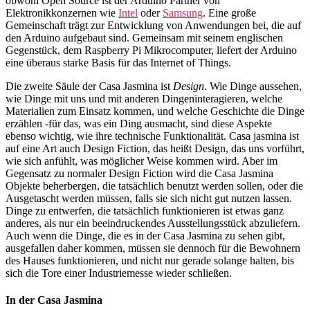
obwohl Open Source ist der Arduino Partner von
Elektronikkonzernen wie
Intel
oder
Samsung
. Eine große
Gemeinschaft trägt zur Entwicklung von Anwendungen bei, die auf
den Arduino aufgebaut sind. Gemeinsam mit seinem englischen
Gegenstück, dem Raspberry Pi Mikrocomputer, liefert der Arduino
eine überaus starke Basis für das Internet of Things.
Die zweite Säule der Casa Jasmina ist
Design
. Wie Dinge aussehen,
wie Dinge mit uns und mit anderen Dingeninteragieren, welche
Materialien zum Einsatz kommen, und welche Geschichte die Dinge
erzählen -für das, was ein Ding ausmacht, sind diese Aspekte
ebenso wichtig, wie ihre technische Funktionalität. Casa jasmina ist
auf eine Art auch Design Fiction, das heißt Design, das uns vorführt,
wie sich anfühlt, was möglicher Weise kommen wird. Aber im
Gegensatz zu normaler Design Fiction wird die Casa Jasmina
Objekte beherbergen, die tatsächlich benutzt werden sollen, oder die
Ausgetascht werden müssen, falls sie sich nicht gut nutzen lassen.
Dinge zu entwerfen, die tatsächlich funktionieren ist etwas ganz
anderes, als nur ein beeindruckendes Ausstellungsstück abzuliefern.
Auch wenn die Dinge, die es in der Casa Jasmina zu sehen gibt,
ausgefallen daher kommen, müssen sie dennoch für die Bewohnern
des Hauses funktionieren, und nicht nur gerade solange halten, bis
sich die Tore einer Industriemesse wieder schließen.
In der Casa Jasmina