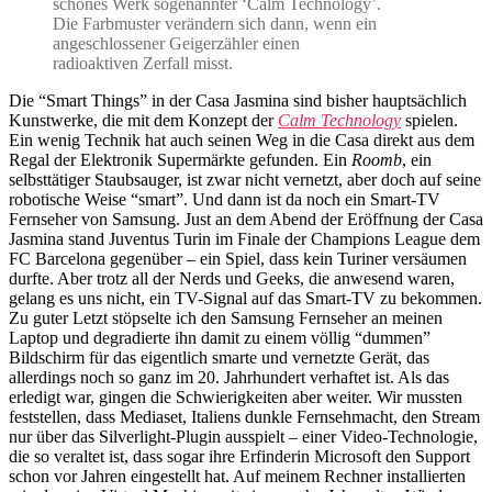
schönes Werk sogenannter ‘Calm Technology’.
Die Farbmuster verändern sich dann, wenn ein
angeschlossener Geigerzähler einen
radioaktiven Zerfall misst.
Die “Smart Things” in der Casa Jasmina sind bisher hauptsächlich
Kunstwerke, die mit dem Konzept der
Calm Technology
spielen.
Ein wenig Technik hat auch seinen Weg in die Casa direkt aus dem
Regal der Elektronik Supermärkte gefunden. Ein
Roomb
, ein
selbsttätiger Staubsauger, ist zwar nicht vernetzt, aber doch auf seine
robotische Weise “smart”. Und dann ist da noch ein Smart-TV
Fernseher von Samsung. Just an dem Abend der Eröffnung der Casa
Jasmina stand Juventus Turin im Finale der Champions League dem
FC Barcelona gegenüber – ein Spiel, dass kein Turiner versäumen
durfte. Aber trotz all der Nerds und Geeks, die anwesend waren,
gelang es uns nicht, ein TV-Signal auf das Smart-TV zu bekommen.
Zu guter Letzt stöpselte ich den Samsung Fernseher an meinen
Laptop und degradierte ihn damit zu einem völlig “dummen”
Bildschirm für das eigentlich smarte und vernetzte Gerät, das
allerdings noch so ganz im 20. Jahrhundert verhaftet ist. Als das
erledigt war, gingen die Schwierigkeiten aber weiter. Wir mussten
feststellen, dass Mediaset, Italiens dunkle Fernsehmacht, den Stream
nur über das Silverlight-Plugin ausspielt – einer Video-Technologie,
die so veraltet ist, dass sogar ihre Erfinderin Microsoft den Support
schon vor Jahren eingestellt hat. Auf meinem Rechner installierten