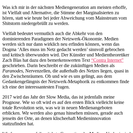
Was ich mir in der nächsten Mediengeneration am meisten erhoffe,
ist Vielfalt und Alternative, die Stimme der Marginalisierten zu
hören, statt wie heute bei jeder Abweichung vom Mainstream vom
Shitstorm niedergebrüllt zu werden.
Vielfalt bedeutet vermutlich auch die Abkehr von den
dominierenden Paradigmen der Netzwerk-Ökonomie. Medien
werden sich nur dann wirklich neu erfinden können, wenn das
Dogma ‘Alles muss im Netz gedacht werden’ sinnvoll gebrochen
und kritisch überwunden wird. Der Künstler und Medientheoretiker
Zach Blas hat dazu den bemerkenswerten Text
“Contra Internet”
geschrieben. Darin beschreibt er die zukünftigen Medien als
Paranodes
, Nervenzellen, die außerhalb des Netzes liegen, quasi in
den Zwischenräumen. Ob und wie es uns gelingt, aus dem
Gedankengefängnis der Netzwerk-Metaphorik zu entkommen finde
ich eine der interessantesten Fragen.
2017 wird das Jahr der Slow Media, das ist jedenfalls meine
Prognose. Wie so oft wird es auf den ersten Blick vielleicht keine
totale Revolution sein, was wir in neuen Medienangeboten
erblicken. Wir werden also genau hinsehen müssen, gerade auch
jenseits der Orte, an denen klischeehaft Medieninnovation
stattzufinden hat.