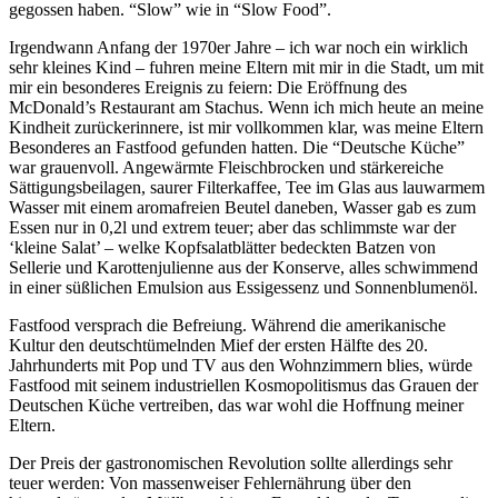
gegossen haben. “Slow” wie in “Slow Food”.
Irgendwann Anfang der 1970er Jahre – ich war noch ein wirklich
sehr kleines Kind – fuhren meine Eltern mit mir in die Stadt, um mit
mir ein besonderes Ereignis zu feiern: Die Eröffnung des
McDonald’s Restaurant am Stachus. Wenn ich mich heute an meine
Kindheit zurückerinnere, ist mir vollkommen klar, was meine Eltern
Besonderes an Fastfood gefunden hatten. Die “Deutsche Küche”
war grauenvoll. Angewärmte Fleischbrocken und stärkereiche
Sättigungsbeilagen, saurer Filterkaffee, Tee im Glas aus lauwarmem
Wasser mit einem aromafreien Beutel daneben, Wasser gab es zum
Essen nur in 0,2l und extrem teuer; aber das schlimmste war der
‘kleine Salat’ – welke Kopfsalatblätter bedeckten Batzen von
Sellerie und Karottenjulienne aus der Konserve, alles schwimmend
in einer süßlichen Emulsion aus Essigessenz und Sonnenblumenöl.
Fastfood versprach die Befreiung. Während die amerikanische
Kultur den deutschtümelnden Mief der ersten Hälfte des 20.
Jahrhunderts mit Pop und TV aus den Wohnzimmern blies, würde
Fastfood mit seinem industriellen Kosmopolitismus das Grauen der
Deutschen Küche vertreiben, das war wohl die Hoffnung meiner
Eltern.
Der Preis der gastronomischen Revolution sollte allerdings sehr
teuer werden: Von massenweiser Fehlernährung über den