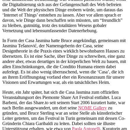
die Digitalisierung sich aus der Gefangenschaft des Web befreien
und die Welt der physischen Dinge erobern würde, um daraus das
‘Internet of Things’ entstehen zu lassen. Aber vor allem sprach er
davon, wie Dinge dann beschaffen sein müssten, um “freundlich”
zu bleiben, gutmütig, trotz des totalitären Wesens gobaler
Vernetzung und lebensumfassender Datenerhebung.
In Form der Casa Jasmina hatte Bruce angekündigt, gemeinsam mit
Jasmina Tešanović, der Namensgeberin der Casa, seine
Designtheorie in die Praxis eines wirklich bewohnbaren Hauses zu
übersetzen. Es ist eine Sache, über Dinge zu schrewiben, eine ganz
andere aber, etwas derartiges in der körperlichen Welt zu bauen, mit
allen Einschränkungen, die die Conditio Humana einem dabei
auferlegt. Es ist also wenig überraschend, wenn die ‘Casa’, die ich
an ihrem Eröffnungstag vorfand eher ein Resonanzraum für unsere
Visionen und Erwartungen war, als ein tatsächliches Heim.
Heute, ein Jahr später, hat sich die Casa Jasmina zum offiziellen
Veranstaltungsort des Piemonte Share Art Festival entfaltet. Luca
Barbeni, der das Share.to seit seinem Start 2006 kuratiert hatte, war
nach Berlin ausgewandert, um dort seine
NOME Gallery
zu
gründen, und Bruce Sterling war an seine Stelle als künstlerischer
Leiter getreten, um das Festival in Turin gemeinsam mit dessen Co-
Gründerin Chiara Garibaldi zu leiten. Dabei sollten sie illustre
Unterstützung erhalten, wie etwa von
Paola Antonelli
, Kuratorin am