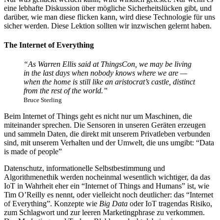
eine lebhafte Diskussion über mögliche Sicherheitslücken gibt, und
darüber, wie man diese flicken kann, wird diese Technologie für uns
sicher werden. Diese Lektion sollten wir inzwischen gelernt haben.
The Internet of Everything
“As Warren Ellis said at ThingsCon, we may be living
in the last days when nobody knows where we are —
when the home is still like an aristocrat’s castle, distinct
from the rest of the world.”
Bruce Sterling
Beim Internet of Things geht es nicht nur um Maschinen, die
miteinander sprechen. Die Sensoren in unseren Geräten erzeugen
und sammeln Daten, die direkt mit unserem Privatleben verbunden
sind, mit unserem Verhalten und der Umwelt, die uns umgibt: “Data
is made of people”
Datenschutz, informationelle Selbstbestimmung und
Algorithmenethik werden nocheinmal wesentlich wichtiger, da das
IoT in Wahrheit eher ein “Internet of Things and Humans” ist, wie
Tim O’Reilly es nennt, oder vielleicht noch deutlicher: das “Internet
of Everything”. Konzepte wie
Big Data
oder IoT tragendas Risiko,
zum Schlagwort und zur leeren Marketingphrase zu verkommen.