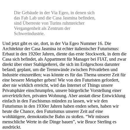
Die Gebäude in der Via Egeo, in denen sich
das Fab Lab und die Casa Jasmina befinden,
sind Überreste von Turins ruhmreicher
Vergangenheit als Zentrum der
Schwerindustrie.
Und jetzt gibt es sie, dort, in der Via Egeo Nummer 16. Die
Architektur der Casa Jasmina ist echter italienischer Futurismus:
Erbaut in den 1920er Jahren, diente das erste Stockwerk, in dem die
Casa sich befindet, als Appartment für Manager bei FIAT, und zwar
direkt über einer Stahlgießerei, die sich im Erdgeschoss darunter
befand; geplant, um die Trennwände zwischen Privatleben und
Industrie einzureißen; was könnte es für das Thema unserer Zeit für
eine bessere Metapher geben! Wie von den Futuristen gefordert,
aber nie wirklich erreicht, wird das Internet of Things unsere
Privatsphäre einschrumpfen, unsere bürgerliche Vorstellung einer
unverletzlichen
, privaten Wohnung. Aber anstatt diese Entwicklung
einfach in den Faschismus münden zu lassen, wir wir den
Futurismus in den 1930er Jahren haben enden sehen, haben wir
heute die Chance, den Futurismus unserer Zeit auf eine
wohltätigere, demokratische Bahn zu stoßen. “Wir müssen
menschliche Werte in die Dinge bauen”, wie Bruce Sterling es
ausdrückt.