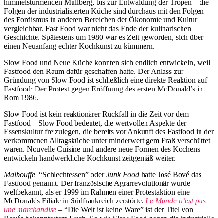
himmelstürmenden Müllberg, bis zur Entwaldung der Tropen – die
Folgen der industrialisierten Küche sind durchaus mit den Folgen
des Fordismus in anderen Bereichen der Ökonomie und Kultur
vergleichbar. Fast Food war nicht das Ende der kulinarischen
Geschichte. Spätestens um 1980 war es Zeit geworden, sich über
einen Neuanfang echter Kochkunst zu kümmern.
Slow Food und Neue Küche konnten sich endlich entwickeln, weil
Fastfood den Raum dafür geschaffen hatte. Der Anlass zur
Gründung von Slow Food ist schließlich eine direkte Reaktion auf
Fastfood: Der Protest gegen Eröffnung des ersten McDonald’s in
Rom 1986.
Slow Food ist kein reaktionärer Rückfall in die Zeit vor dem
Fastfood – Slow Food bedeutet, die wertvollen Aspekte der
Essenskultur freizulegen, die bereits vor Ankunft des Fastfood in der
verkommenen Alltagsküche unter minderwertigem Fraß verschüttet
waren. Nouvelle Cuisine und andere neue Formen des Kochens
entwickeln handwerkliche Kochkunst zeitgemäß weiter.
Malbouffe
, “Schlechtessen” oder
Junk Food
hatte José Bové das
Fastfood genannt. Der französische Agrarrevolutionär wurde
weltbekannt, als er 1999 im Rahmen einer Protestaktion eine
McDonalds Filiale in Südfrankreich zerstörte.
Le Monde n’est pas
une marchandise
– “Die Welt ist keine Ware” ist der Titel von