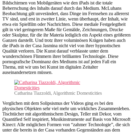
Bildschirmen von Mobilgeräten wie den iPads ist die totale
Beherrschung des Inhalts darauf durch das Medium. McLuhans
Beobachtung gilt unverändert, dass Dinge im Fernsehen zu allererst
TV sind, und erst in zweiter Linie, wenn überhaupt, der Inhalt, wie
etwa ein Spielfilm oder Nachrichten. Diese mediale Festgelegtheit
gilt in viel geringerem Maße für Gemälde, Zeichnungen, Drucke
oder Skulptur, für die ihr Materia lediglich ein Aspekt eines größeren
Ganzen darstellt. Und trotz ihrer voluminösen Krägen haben auch
die iPads in der Casa Jasmina nicht viel von ihrer hypnotischen
Qualität verloren. Die Kunst darauf verblasste unter dem
wunderschönen Flimmern ihrer brillianten Technologie. Diese
pornografische Dominanz des Mediums ist auf jeden Fall ein
Thema, mit wir uns bei Kunst im digitalen Zeitalter
auseinandersetzen müssen.
Catharina Tiazzoldi, Algorithmic Domesticities
Verglichen mit dem Solipsismus der Videos ging es bei den
physischen Objekten sehr viel mehr um wirkliches Zusammenleben.
Tischtücher mit algorithmischem Design, Teller mit Dekor, vom
Quantified Self inspiriert, Musikinstrumente auf Basis von Microsoft
Kinect: Alle möglichen Formen von “zahmer Technologie”, die sich
unter die bereits in der Casa vorhanden Gegenständen aus dem