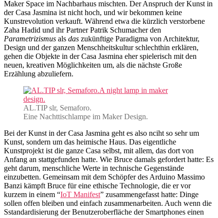
Maker Space im Nachbarhaus mischten. Der Anspruch der Kunst in
der Casa Jasmina ist nicht hoch, und wir bekommen keine
Kunstrevolution verkauft. Während etwa die kürzlich verstorbene
Zaha Hadid und ihr Partner Patrik Schumacher den
Parametrizismus
als
das
zukünftige Paradigma von Architektur,
Design und der ganzen Menschheitskultur schlechthin erklären,
gehen die Objekte in der Casa Jasmina eher spielerisch mit den
neuen, kreativen Möglichkeiten um, als die nächste Große
Erzählung abzuliefern.
AL.TIP slr, Semaforo.
Eine Nachttischlampe im Maker Design.
Bei der Kunst in der Casa Jasmina geht es also nciht so sehr um
Kunst, sondern um das heimische Haus. Das eigentliche
Kunstprojekt ist die ganze Casa selbst, mit allem, das dort von
Anfang an stattgefunden hatte. Wie Bruce damals gefordert hatte: Es
geht darum, menschliche Werte in technische Gegenstände
einzubetten. Gemeinsam mit dem Schöpfer des Arduino Massimo
Banzi kämpft Bruce für eine ethische Technologie, die er vor
kurzem in einem “
IoT Manifest
” zusammengefasst hatte: Dinge
sollen offen bleiben und einfach zusammenarbeiten. Auch wenn die
Sstandardisierung der Benutzeroberfläche der Smartphones einen