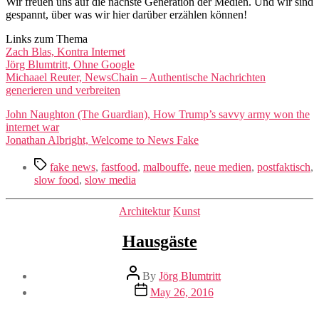
Wir freuen uns auf die nächste Generation der Medien. Und wir sind
gespannt, über was wir hier darüber erzählen können!
Links zum Thema
Zach Blas, Kontra Internet
Jörg Blumtritt, Ohne Google
Michaael Reuter, NewsChain – Authentische Nachrichten
generieren und verbreiten
John Naughton (The Guardian), How Trump’s savvy army won the
internet war
Jonathan Albright, Welcome to News Fake
Tags
fake news
,
fastfood
,
malbouffe
,
neue medien
,
postfaktisch
,
slow food
,
slow media
Categories
Architektur
Kunst
Hausgäste
Post
By
Jörg Blumtritt
author
Post
May 26, 2016
date