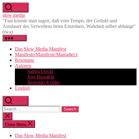
Skip
Search
to
slow media
the
"Fast könnte man sagen, daß vom Tempo, der Geduld und
content
Ausdauer des Verweilens beim Einzelnen, Wahrheit selber abhängt"
(twa)
Menu
Das Slow Media Manifest
Manifesto/Manifeste/Манифест
Resonanz
Autoren
Sabria David
Jörg Blumtritt
Benedikt Köhler
English
Search
Search
for:
Close
search
Close Menu
Das Slow Media Manifest