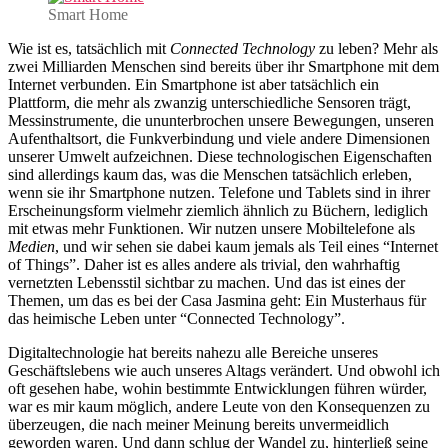
Smart Home
Wie ist es, tatsächlich mit
Connected Technology
zu leben? Mehr als
zwei Milliarden Menschen sind bereits über ihr Smartphone mit dem
Internet verbunden. Ein Smartphone ist aber tatsächlich ein
Plattform, die mehr als zwanzig unterschiedliche Sensoren trägt,
Messinstrumente, die ununterbrochen unsere Bewegungen, unseren
Aufenthaltsort, die Funkverbindung und viele andere Dimensionen
unserer Umwelt aufzeichnen. Diese technologischen Eigenschaften
sind allerdings kaum das, was die Menschen tatsächlich erleben,
wenn sie ihr Smartphone nutzen. Telefone und Tablets sind in ihrer
Erscheinungsform vielmehr ziemlich ähnlich zu Büchern, lediglich
mit etwas mehr Funktionen. Wir nutzen unsere Mobiltelefone als
Medien
, und wir sehen sie dabei kaum jemals als Teil eines “Internet
of Things”. Daher ist es alles andere als trivial, den wahrhaftig
vernetzten Lebensstil sichtbar zu machen. Und das ist eines der
Themen, um das es bei der Casa Jasmina geht: Ein Musterhaus für
das heimische Leben unter “Connected Technology”.
Digitaltechnologie hat bereits nahezu alle Bereiche unseres
Geschäftslebens wie auch unseres Altags verändert. Und obwohl ich
oft gesehen habe, wohin bestimmte Entwicklungen führen würder,
war es mir kaum möglich, andere Leute von den Konsequenzen zu
überzeugen, die nach meiner Meinung bereits unvermeidlich
geworden waren. Und dann schlug der Wandel zu, hinterließ seine