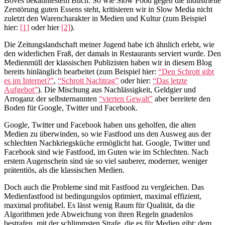
Bovés bekanntestem Buch. So wie Slow Food gegen die industrielle
Zerstörung guten Essens steht, kritisieren wir in Slow Media nicht
zuletzt den Warencharakter in Medien und Kultur (zum Beispiel
hier:
[1]
oder hier
[2]
).
Die Zeitungslandschaft meiner Jugend habe ich ähnlich erlebt, wie
den widerlichen Fraß, der damals in Restaurants serviert wurde. Den
Medienmüll der klassischen Publizisten haben wir in diesem Blog
bereits hinlänglich bearbeitet (zum Beispiel hier:
“Den Schrott gibt
es im Internet?”
,
“Schrott Nachtrag”
oder hier:
“Das letzte
Aufgebot”
). Die Mischung aus Nachlässigkeit, Geldgier und
Arroganz der selbsternannten
“vierten Gewalt”
aber bereitete den
Boden für Google, Twitter und Facebook.
Google, Twitter und Facebook haben uns geholfen, die alten
Medien zu überwinden, so wie Fastfood uns den Ausweg aus der
schlechten Nachkriegsküche ermöglicht hat. Google, Twitter und
Facebook sind wie Fastfood, im Guten wie im Schlechten. Nach
erstem Augenschein sind sie so viel sauberer, moderner, weniger
prätentiös, als die klassischen Medien.
Doch auch die Probleme sind mit Fastfood zu vergleichen. Das
Medienfastfood ist bedingungslos optimiert, maximal effizient,
maximal profitabel. Es lässt wenig Raum für Qualität, da die
Algorithmen jede Abweichung von ihren Regeln gnadenlos
bestrafen, mit der schlimmsten Strafe, die es für Medien gibt: dem