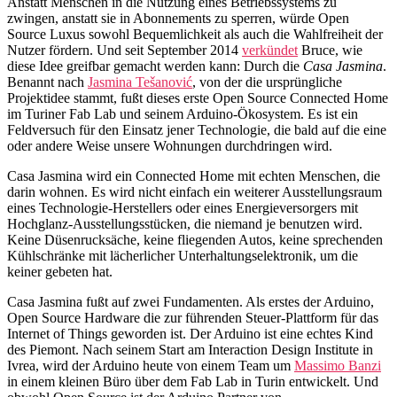
Anstatt Menschen in die Nutzung eines Betriebssystems zu
zwingen, anstatt sie in Abonnements zu sperren, würde Open
Source Luxus sowohl Bequemlichkeit als auch die Wahlfreiheit der
Nutzer fördern. Und seit September 2014
verkündet
Bruce, wie
diese Idee greifbar gemacht werden kann: Durch die
Casa Jasmina
.
Benannt nach
Jasmina Tešanović
, von der die ursprüngliche
Projektidee stammt, fußt dieses erste Open Source Connected Home
im Turiner Fab Lab und seinem Arduino-Ökosystem. Es ist ein
Feldversuch für den Einsatz jener Technologie, die bald auf die eine
oder andere Weise unsere Wohnungen durchdringen wird.
Casa Jasmina wird ein Connected Home mit echten Menschen, die
darin wohnen. Es wird nicht einfach ein weiterer Ausstellungsraum
eines Technologie-Herstellers oder eines Energieversorgers mit
Hochglanz-Ausstellungsstücken, die niemand je benutzen wird.
Keine Düsenrucksäche, keine fliegenden Autos, keine sprechenden
Kühlschränke mit lächerlicher Unterhaltungselektronik, um die
keiner gebeten hat.
Casa Jasmina fußt auf zwei Fundamenten. Als erstes der Arduino,
Open Source Hardware die zur führenden Steuer-Plattform für das
Internet of Things geworden ist. Der Arduino ist eine echtes Kind
des Piemont. Nach seinem Start am Interaction Design Institute in
Ivrea, wird der Arduino heute von einem Team um
Massimo Banzi
in einem kleinen Büro über dem Fab Lab in Turin entwickelt. Und