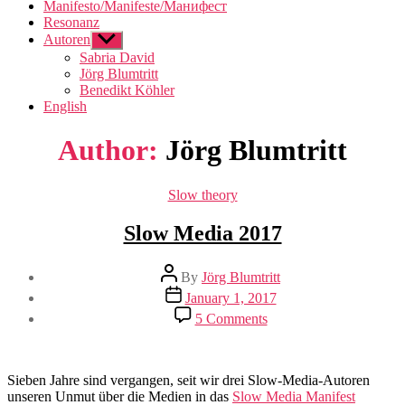
Manifesto/Manifeste/Манифест
Resonanz
Autoren
Show
sub
Sabria David
menu
Jörg Blumtritt
Benedikt Köhler
English
Author:
Jörg Blumtritt
Categories
Slow theory
Slow Media 2017
Post
By
Jörg Blumtritt
author
Post
January 1, 2017
date
on
5 Comments
Slow
Media
2017
Sieben Jahre sind vergangen, seit wir drei Slow-Media-Autoren
unseren Unmut über die Medien in das
Slow Media Manifest