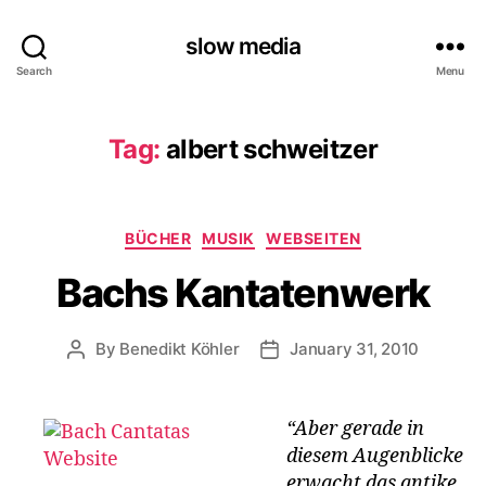
slow media
Search
Menu
Tag:
albert schweitzer
Categories
BÜCHER
MUSIK
WEBSEITEN
Bachs Kantatenwerk
By
Benedikt Köhler
January 31, 2010
Post
Post
author
date
“Aber gerade in
diesem Augenblicke
erwacht das antike