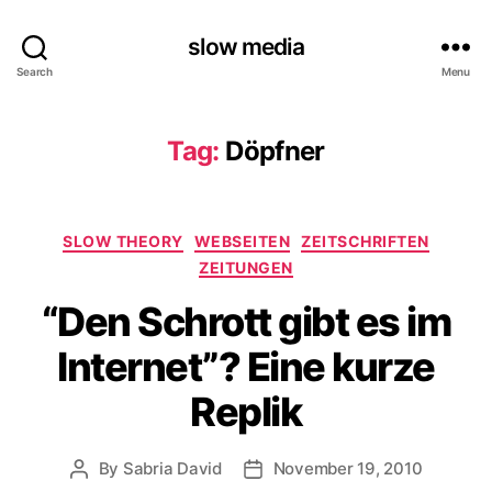
slow media
Search
Menu
Tag:
Döpfner
Categories
SLOW THEORY
WEBSEITEN
ZEITSCHRIFTEN
ZEITUNGEN
“Den Schrott gibt es im
Internet”? Eine kurze
Replik
By
Sabria David
November 19, 2010
Post
Post