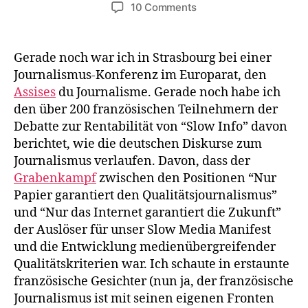
author
date
on
10 Comments
“Den
Schrott
gibt
Gerade noch war ich in Strasbourg bei einer
es
Journalismus-Konferenz im Europarat, den
im
Assises
du Journalisme. Gerade noch habe ich
Internet”?
den über 200 französischen Teilnehmern der
Eine
Debatte zur Rentabilität von “Slow Info” davon
kurze
berichtet, wie die deutschen Diskurse zum
Replik
Journalismus verlaufen. Davon, dass der
Grabenkampf
zwischen den Positionen “Nur
Papier garantiert den Qualitätsjournalismus”
und “Nur das Internet garantiert die Zukunft”
der Auslöser für unser Slow Media Manifest
und die Entwicklung medienübergreifender
Qualitätskriterien war. Ich schaute in erstaunte
französische Gesichter (nun ja, der französische
Journalismus ist mit seinen eigenen Fronten