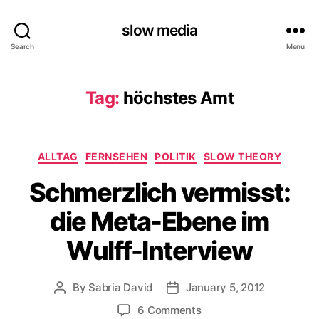
slow media
Search
Menu
Tag:
höchstes Amt
Categories
ALLTAG
FERNSEHEN
POLITIK
SLOW THEORY
Schmerzlich vermisst:
die Meta-Ebene im
Wulff-Interview
By
Sabria David
January 5, 2012
Post
Post
author
date
on
6 Comments