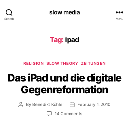
slow media
Search
Menu
Tag:
ipad
Categories
RELIGION
SLOW THEORY
ZEITUNGEN
Das iPad und die digitale
Gegenreformation
By
Benedikt Köhler
February 1, 2010
Post
Post
author
date
on
14 Comments
Das
iPad