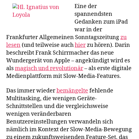
und
Eine der
die
spannendsten
digitale
Gedanken zum iPad
Gegenreformation
war in der
Frankfurter Allgemeinen Sonntagszeitung
zu
lesen
(und teilweise auch
hier
zu hören). Darin
beschreibt Frank Schirrmacher das neue
Wundergerät von Apple – angekündigt wird es
als
magisch und revolutionär
– als erste digitale
Medienplattform mit Slow-Media-Features.
Das immer wieder
bemängelte
fehlende
Multitasking, die wenigen Geräte-
Schnittstellen und die vergleichsweise
wenigen veränderbaren
Benutzereinstellungen verwandeln sich
nämlich im Kontext der Slow-Media-Bewegung
zu einem zukunftsweisenden Feature-Set, das