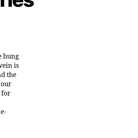
re hung
wein is
nd the
 our
 for
e-