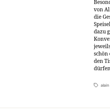
Besond
von Al
die Ge
Speise
dazu g
Konver
jeweil
schön 
den Ti
dürfen
alain
Tags