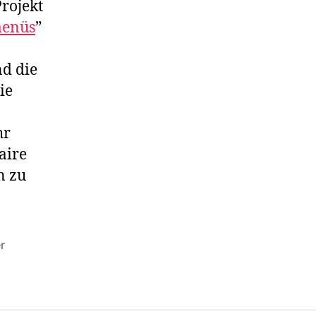
Projekt
menüs
”
nd die
ie
hr
aire
n zu
r