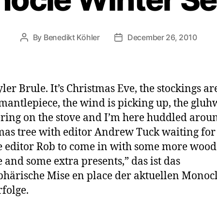
By
Benedikt Köhler
December 26, 2010
Post
Post
author
date
yler Brule. It’s Christmas Eve, the stockings a
 mantlepiece, the wind is picking up, the gluh
ing on the stove and I’m here huddled arou
mas tree with editor Andrew Tuck waiting for
e editor Rob to come in with some more wood
re and some extra presents,” das ist das
härische Mise en place der aktuellen Monocl
folge.