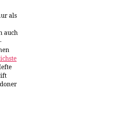
ur als
an auch
-
enen
ichste
Hefte
ift
ndoner