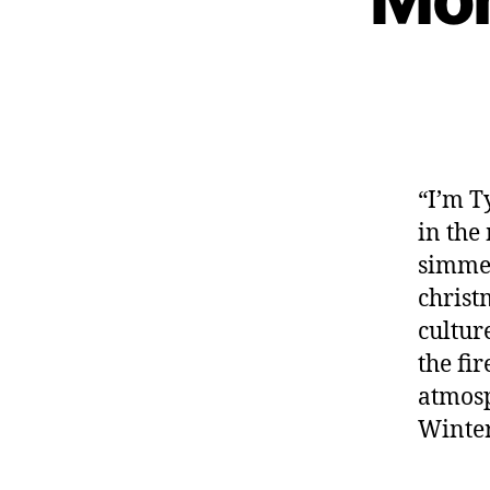
“I’m T
in the
simmer
christ
cultur
the fi
atmosp
Winter