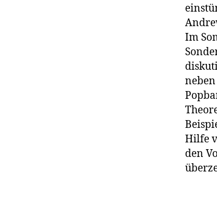
einstü
Andre
Im Som
Sonder
diskut
neben 
Popba
Theore
Beispi
Hilfe 
den Vo
überz