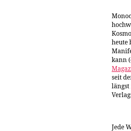
Monocl
hochwe
Kosmop
heute 
Manife
kann (
Magaz
seit de
längst
Verlag
Jede 