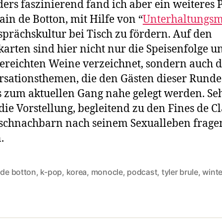
ers faszinierend fand ich aber ein weiteres 
ain de Botton, mit Hilfe von “
Unterhaltungs
sprächskultur bei Tisch zu fördern. Auf den
karten sind hier nicht nur die Speisenfolge u
ereichten Weine verzeichnet, sondern auch d
sationsthemen, die den Gästen dieser Runde
s zum aktuellen Gang nahe gelegt werden. Se
die Vorstellung, begleitend zu den Fines de Cl
schnachbarn nach seinem Sexualleben frage
.
 de botton
,
k-pop
,
korea
,
monocle
,
podcast
,
tyler brule
,
winte