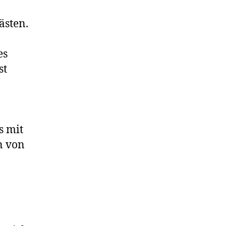
ästen.
es
st
-
s mit
n von