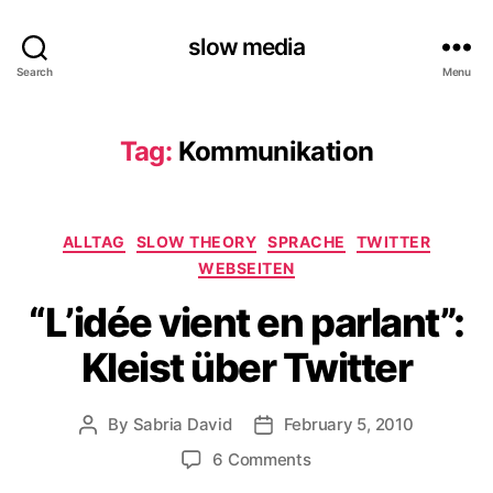
slow media
Search
Menu
Tag:
Kommunikation
Categories
ALLTAG
SLOW THEORY
SPRACHE
TWITTER
WEBSEITEN
“L’idée vient en parlant”:
Kleist über Twitter
By
Sabria David
February 5, 2010
Post
Post
author
date
on
6 Comments
“L’idée