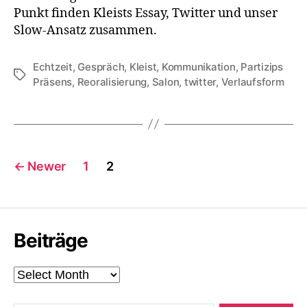
Punkt finden Kleists Essay, Twitter und unser
Slow-Ansatz zusammen.
Echtzeit
,
Gespräch
,
Kleist
,
Kommunikation
,
Partizips
Tags
Präsens
,
Reoralisierung
,
Salon
,
twitter
,
Verlaufsform
Posts
←
Newer
1
2
pagination
Beiträge
Beiträge