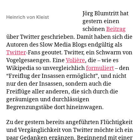
vient
en
Jörg Blumtritt hat
Heinrich von Kleist
parlant”:
gestern einen
Kleist
schönen
Beitrag
über
über Twitter geschrieben. Damit haben sich die
Twitter
Autoren des Slow Media Blogs endgültig als
Twitter
-Fans geoutet. Twitter, ein Schwarm von
Vogelgesaengen. Eine
Volière
, die – wie es
Wikipedia so unvergleichlich
formuliert
– den
“Freiflug der Insassen ermöglicht”, und nicht
nur den der Insassen, sondern auch die
Freiflüge aller anderen, die sich durch die
geräumigen und durchlässigen
Begrenzungstäbe dort hineinwagen.
Zu der gestern bereits angeführten Flüchtigkeit
und Vergänglichkeit von Twitter möchte ich ein
paar Gedanken ergänzen. Beginnend mit einer