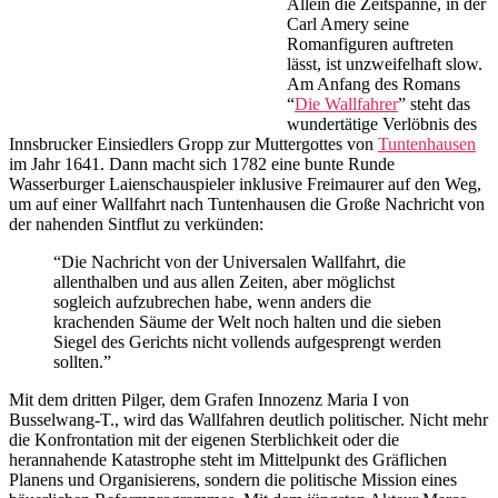
Allein die Zeitspanne, in der
Carl Amery seine
Romanfiguren auftreten
lässt, ist unzweifelhaft slow.
Am Anfang des Romans
“
Die Wallfahrer
” steht das
wundertätige Verlöbnis des
Innsbrucker Einsiedlers Gropp zur Muttergottes von
Tuntenhausen
im Jahr 1641. Dann macht sich 1782 eine bunte Runde
Wasserburger Laienschauspieler inklusive Freimaurer auf den Weg,
um auf einer Wallfahrt nach Tuntenhausen die Große Nachricht von
der nahenden Sintflut zu verkünden:
“Die Nachricht von der Universalen Wallfahrt, die
allenthalben und aus allen Zeiten, aber möglichst
sogleich aufzubrechen habe, wenn anders die
krachenden Säume der Welt noch halten und die sieben
Siegel des Gerichts nicht vollends aufgesprengt werden
sollten.”
Mit dem dritten Pilger, dem Grafen Innozenz Maria I von
Busselwang-T., wird das Wallfahren deutlich politischer. Nicht mehr
die Konfrontation mit der eigenen Sterblichkeit oder die
herannahende Katastrophe steht im Mittelpunkt des Gräflichen
Planens und Organisierens, sondern die politische Mission eines