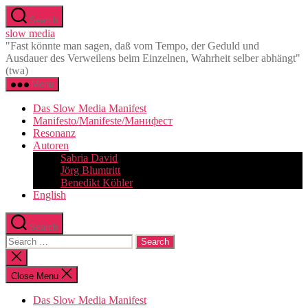
Skip
Search
to
slow media
the
"Fast könnte man sagen, daß vom Tempo, der Geduld und
content
Ausdauer des Verweilens beim Einzelnen, Wahrheit selber abhängt"
(twa)
Menu
Das Slow Media Manifest
Manifesto/Manifeste/Манифест
Resonanz
Autoren
Sabria David
Jörg Blumtritt
Benedikt Köhler
English
Search
Search
for:
Close
search
Close Menu
Das Slow Media Manifest