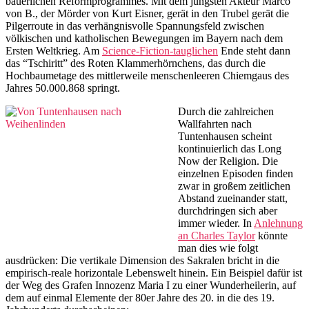
bäuerlichen Reformprogrammes. Mit dem jüngsten Akteur Marco
von B., der Mörder von Kurt Eisner, gerät in den Trubel gerät die
Pilgerroute in das verhängnisvolle Spannungsfeld zwischen
völkischen und katholischen Bewegungen im Bayern nach dem
Ersten Weltkrieg. Am
Science-Fiction-tauglichen
Ende steht dann
das “Tschiritt” des Roten Klammerhörnchens, das durch die
Hochbaumetage des mittlerweile menschenleeren Chiemgaus des
Jahres 50.000.868 springt.
Durch die zahlreichen
Wallfahrten nach
Tuntenhausen scheint
kontinuierlich das Long
Now der Religion. Die
einzelnen Episoden finden
zwar in großem zeitlichen
Abstand zueinander statt,
durchdringen sich aber
immer wieder. In
Anlehnung
an Charles Taylor
könnte
man dies wie folgt
ausdrücken: Die vertikale Dimension des Sakralen bricht in die
empirisch-reale horizontale Lebenswelt hinein. Ein Beispiel dafür ist
der Weg des Grafen Innozenz Maria I zu einer Wunderheilerin, auf
dem auf einmal Elemente der 80er Jahre des 20. in die des 19.