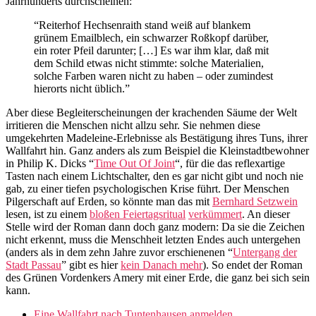
Jahrhunderts durchscheinen:
“Reiterhof Hechsenraith stand weiß auf blankem
grünem Emailblech, ein schwarzer Roßkopf darüber,
ein roter Pfeil darunter; […] Es war ihm klar, daß mit
dem Schild etwas nicht stimmte: solche Materialien,
solche Farben waren nicht zu haben – oder zumindest
hierorts nicht üblich.”
Aber diese Begleiterscheinungen der krachenden Säume der Welt
irritieren die Menschen nicht allzu sehr. Sie nehmen diese
umgekehrten Madeleine-Erlebnisse als Bestätigung ihres Tuns, ihrer
Wallfahrt hin. Ganz anders als zum Beispiel die Kleinstadtbewohner
in Philip K. Dicks “
Time Out Of Joint
“, für die das reflexartige
Tasten nach einem Lichtschalter, den es gar nicht gibt und noch nie
gab, zu einer tiefen psychologischen Krise führt. Der Menschen
Pilgerschaft auf Erden, so könnte man das mit
Bernhard Setzwein
lesen, ist zu einem
bloßen Feiertagsritual
verkümmert
. An dieser
Stelle wird der Roman dann doch ganz modern: Da sie die Zeichen
nicht erkennt, muss die Menschheit letzten Endes auch untergehen
(anders als in dem zehn Jahre zuvor erschienenen “
Untergang der
Stadt Passau
” gibt es hier
kein Danach mehr
). So endet der Roman
des Grünen Vordenkers Amery mit einer Erde, die ganz bei sich sein
kann.
Eine Wallfahrt nach Tuntenhausen anmelden