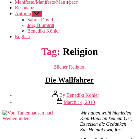
Manifesto/Manifeste/Манифест
Resonanz
Autoren
Show
sub
Sabria David
menu
Jörg Blumtritt
Benedikt Köhler
English
Tag:
Religion
Categories
Bücher
Religion
Die Wallfahrer
Post
By
Benedikt Köhler
author
Post
March 14, 2010
date
Wir haben wohl hienieden
Kein Haus an keinem Ort,
Es reisen die Gedanken
Zur Heimat ewig fort.