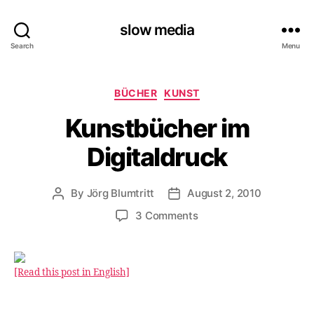
slow media
Search
Menu
Categories
BÜCHER
KUNST
Kunstbücher im
Digitaldruck
By
Jörg Blumtritt
August 2, 2010
Post
Post
author
date
on
3 Comments
Kunstbücher
im
Digitaldruck
[Read this post in English]