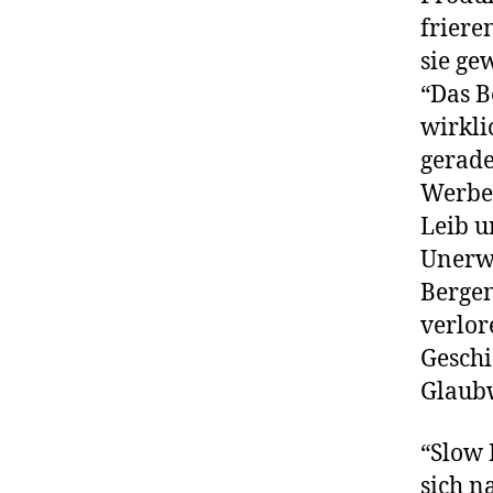
friere
sie ge
“Das B
wirkli
gerade
Werbev
Leib u
Unerwa
Bergen
verlor
Geschi
Glaub
“Slow 
sich n