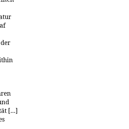
atur
af
 der
ithin
hren
 und
tät […]
es