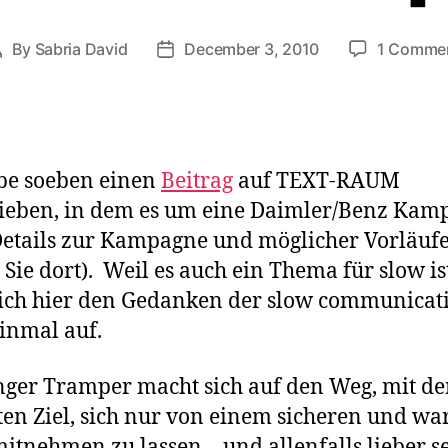
By
Sabria David
December 3, 2010
1 Comme
Post
Post
author
date
be soeben einen
Beitrag
auf TEXT-RAUM
ieben, in dem es um eine Daimler/Benz Kam
Details zur Kampagne und möglicher Vorläuf
 Sie dort). Weil es auch ein Thema für slow is
 ich hier den Gedanken der slow communicat
inmal auf.
nger Tramper macht sich auf den Weg, mit d
ten Ziel, sich nur von einem sicheren und w
itnehmen zu lassen – und allenfalls lieber s