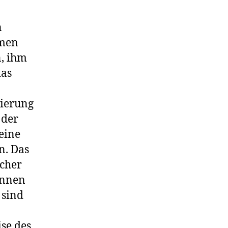
n
mmen
n, ihm
das
nierung
 der
eine
n. Das
ucher
önnen
 sind
ise des