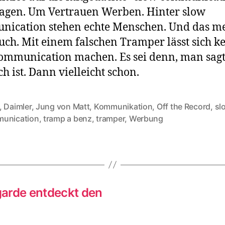
agen. Um Vertrauen Werben. Hinter slow
ication stehen echte Menschen. Und das m
ch. Mit einem falschen Tramper lässt sich k
ommunication machen. Es sei denn, man sagt
ch ist. Dann vielleicht schon.
,
Daimler
,
Jung von Matt
,
Kommunikation
,
Off the Record
,
sl
unication
,
tramp a benz
,
tramper
,
Werbung
tgarde entdeckt den