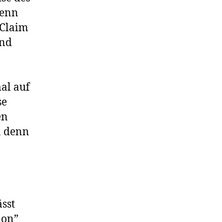
wenn
-Claim
und
al auf
se
en
n denn
sst
ion”