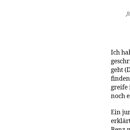
Ich ha
geschr
geht (
finden
greife
noch e
Ein ju
erklär
Benz m