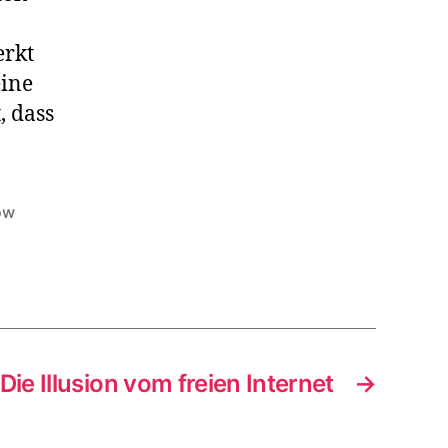
erkt
eine
, dass
ow
Die Illusion vom freien Internet
→