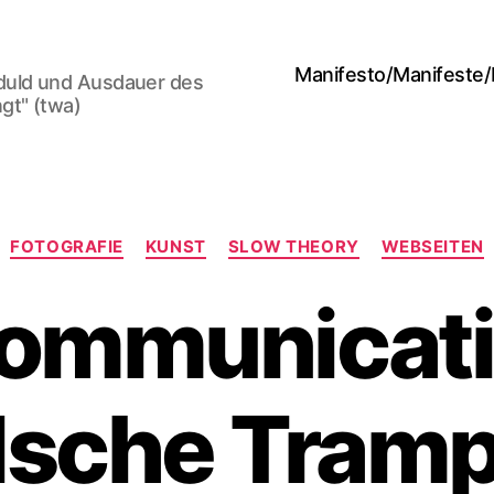
Manifesto/Manifeste
duld und Ausdauer des
gt" (twa)
Categories
FOTOGRAFIE
KUNST
SLOW THEORY
WEBSEITEN
communicati
lsche Tram