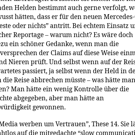
nden Helden bestimmt auch gerne verfolgt, 
wusst hätten, dass er für den neuen Mercedes
este oder nichts” antritt. Bei echtem Einsatz 
cher Reportage – warum nicht? Es wäre doch
zu ein schöner Gedanke, wenn man die
ersprechen der Claims auf diese Weise einm
nd Nieren prüft. Und selbst wenn auf der Rei
rtetes passiert, ja selbst wenn der Held in d
 die Reise abbrechen müsste – was hätte ma
en? Man hätte ein wenig Kontrolle über die
chte abgegeben, aber man hätte an
würdigkeit gewonnen.
Media werben um Vertrauen”, These 14. Sie lä
ahtlos auf die mitgedachte “slow communicat