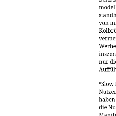
modell
standh
von mi
Kolbrü
vermei
Werbea
inszen
nur di
Auffüh
“Slow 
Nutzer
haben 
die Nu
Manife