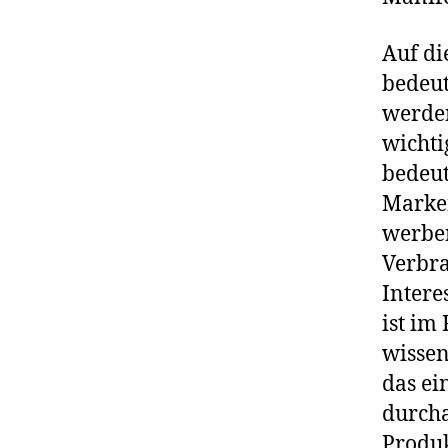
Auf d
bedeut
werden
wichti
bedeut
Marken
werben
Verbra
Intere
ist im
wissen
das ei
durcha
Produk