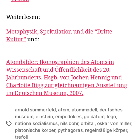
Weiterlesen:
Metaphysik, Spekulation und die “Dritte
Kultur”
und:
Atombilder: Ikonographien des Atoms in
Wissenschaft und Öffentlichkeit des 20.
Jahrhunderts. Hsgb. von Jochen Hennig und
Charlotte Bigg zur gleichnamigen Ausstellung
im Deutschen Museum, 2007.
arnold sommerfeld
,
atom
,
atommodell
,
deutsches
museum
,
einstein
,
empedokles
,
goldatom
,
lego
,
nationalsozialismus
,
nils bohr
,
orbital
,
oskar von miller
,
Tags
platonische körper
,
pythagoras
,
regelmäßige körper
,
trefoil