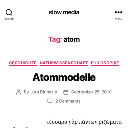
slow media
Search
Menu
Tag:
atom
Categories
GESCHICHTE
NATURWISSENSCHAFT
PHILOSOPHIE
Atommodelle
By
Jörg Blumtritt
September 25, 2010
Post
Post
author
date
on
2 Comments
Atommodelle
τέσσαρα γὰρ πάντων ῥιζώματα