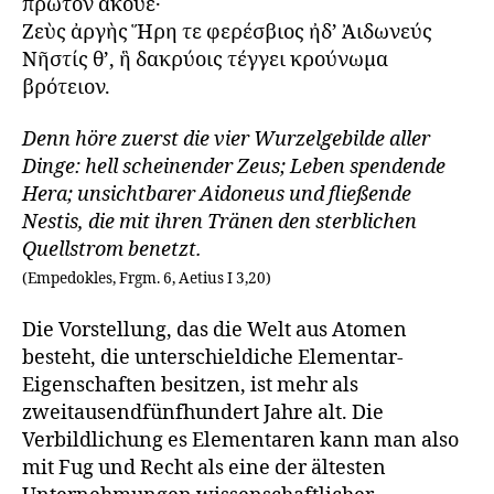
πρῶτον ἄκουε·
Ζεὺς ἀργὴς Ἥρη τε φερέσβιος ἠδ’ Ἀιδωνεύς
Νῆστίς θ’, ἣ δακρύοις τέγγει κρούνωμα
βρότειον.
Denn höre zuerst die vier Wurzelgebilde aller
Dinge: hell scheinender Zeus; Leben spendende
Hera; unsichtbarer Aidoneus und fließende
Nestis, die mit ihren Tränen den sterblichen
Quellstrom benetzt.
(Empedokles, Frgm. 6, Aetius I 3,20)
Die Vorstellung, das die Welt aus Atomen
besteht, die unterschieldiche Elementar-
Eigenschaften besitzen, ist mehr als
zweitausendfünfhundert Jahre alt. Die
Verbildlichung es Elementaren kann man also
mit Fug und Recht als eine der ältesten