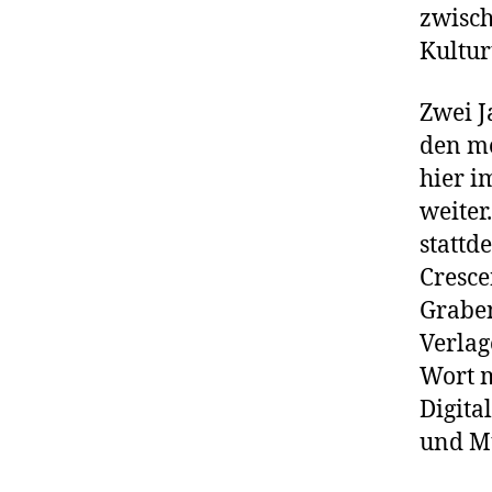
zwisch
Kultur
Zwei J
den me
hier i
weiter
stattd
Cresce
Graben
Verlag
Wort m
Digita
und Mu