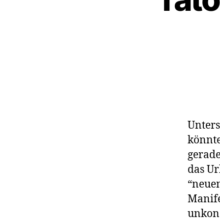
Unter
könnte
gerade
das Ur
“neue
Manife
unkons