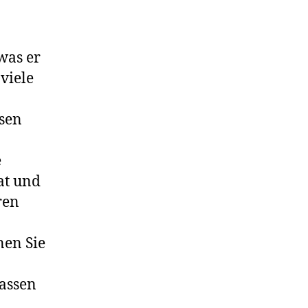
was er
viele
esen
e
at und
ren
nen Sie
lassen