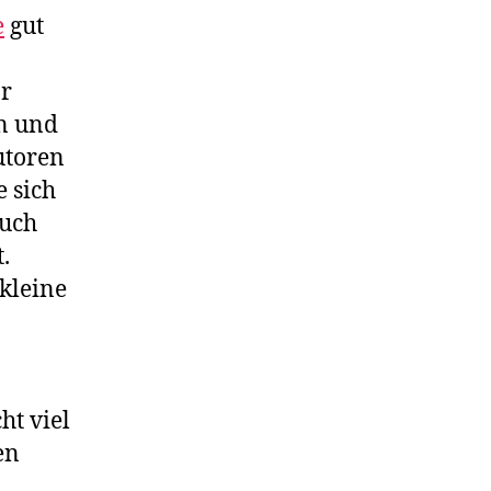
e
gut
ar
en und
utoren
e sich
Buch
.
 kleine
ht viel
en