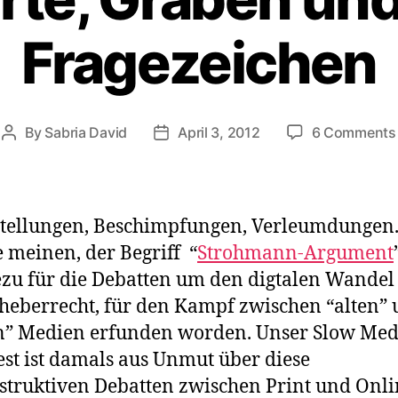
Fragezeichen
By
Sabria David
April 3, 2012
6 Comments
Post
Post
author
date
stellungen, Beschimpfungen, Verleumdungen
 meinen, der Begriff “
Strohmann-Argument
zu für die Debatten um den digtalen Wandel
heberrecht, für den Kampf zwischen “alten”
n” Medien erfunden worden. Unser Slow Med
st ist damals aus Unmut über diese
truktiven Debatten zwischen Print und Onli