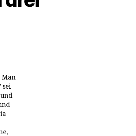
on
Tatorte,
Gräben
und
drei
. Man
Fragezeichen
” sei
 und
 und
ia
ne,