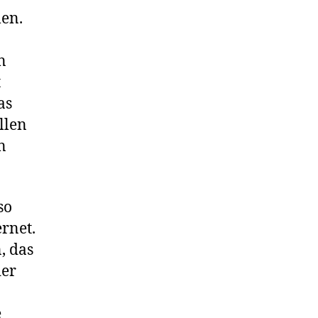
len.
n
t
as
llen
n
so
rnet.
, das
der
e