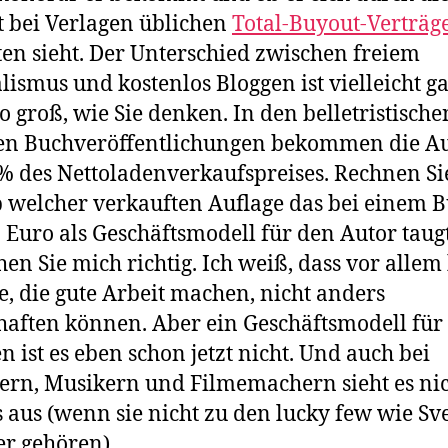
t bei Verlagen üblichen
Total-Buyout-Verträg
ten sieht. Der Unterschied zwischen freiem
lismus und kostenlos Bloggen ist vielleicht g
so groß, wie Sie denken. In den belletristisch
en Buchveröffentlichungen bekommen die A
 % des Nettoladenverkaufspreises. Rechnen Si
b welcher verkauften Auflage das bei einem 
 Euro als Geschäftsmodell für den Autor taugt
hen Sie mich richtig. Ich weiß, dass vor allem
e, die gute Arbeit machen, nicht anders
haften können. Aber ein Geschäftsmodell für
n ist es eben schon jetzt nicht. Und auch bei
ern, Musikern und Filmemachern sieht es nic
 aus (wenn sie nicht zu den lucky few wie Sv
r gehören).