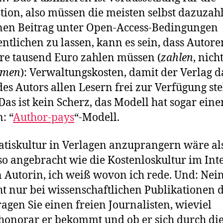
ion, also müssen die meisten selbst dazuzah
en Beitrag unter Open-Access-Bedingungen
entlichen zu lassen, kann es sein, dass Autore
e tausend Euro zahlen müssen (
zahlen
, nich
mmen
): Verwaltungskosten, damit der Verlag d
es Autors allen Lesern frei zur Verfügung ste
Das ist kein Scherz, das Modell hat sogar eine
: “
Author-pays
“-Modell.
atiskultur in Verlagen anzuprangern wäre al
o angebracht wie die Kostenloskultur im Inte
n Autorin, ich weiß wovon ich rede. Und: Nein
cht nur bei wissenschaftlichen Publikationen 
Fragen Sie einen freien Journalisten, wieviel
honorar er bekommt und ob er sich durch di