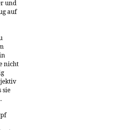
er und
ug auf
u
em
in
e nicht
ig
jektiv
 sie
.
opf