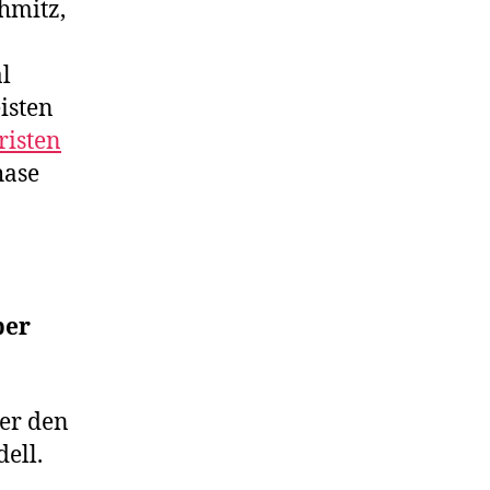
hmitz,
l
isten
risten
hase
ber
der den
dell.