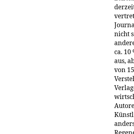
derzei
vertre
Journa
nicht 
ander
ca. 10
aus, a
von 15
Verste
Verlag
wirtsc
Autore
Künstl
anders
Regene