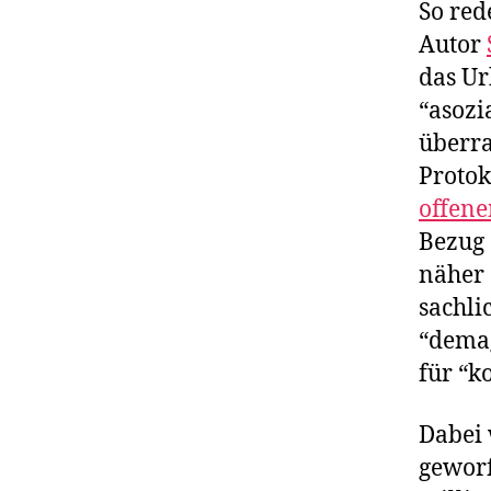
So red
Autor
das Ur
“asozi
überra
Protok
offene
Bezug 
näher 
sachli
“demag
für “k
Dabei 
gewor