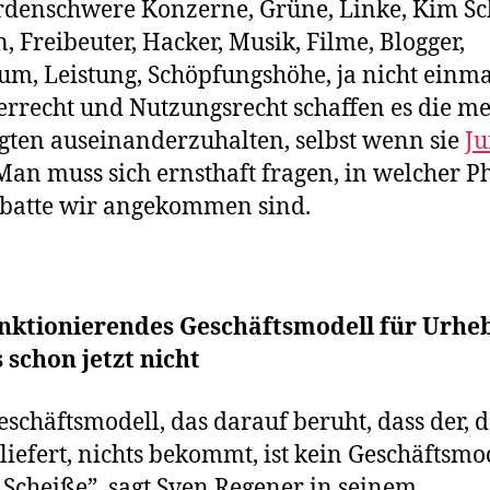
rdenschwere Konzerne, Grüne, Linke, Kim Sc
n, Freibeuter, Hacker, Musik, Filme, Blogger,
um, Leistung, Schöpfungshöhe, ja nicht einma
rrecht und Nutzungsrecht schaffen es die me
igten auseinanderzuhalten, selbst wenn sie
Ju
Man muss sich ernsthaft fragen, in welcher P
batte wir angekommen sind.
unktionierendes Geschäftsmodell für Urhe
s schon jetzt nicht
eschäftsmodell, das darauf beruht, dass der, 
 liefert, nichts bekommt, ist kein Geschäftsmo
t Scheiße”, sagt Sven Regener in seinem