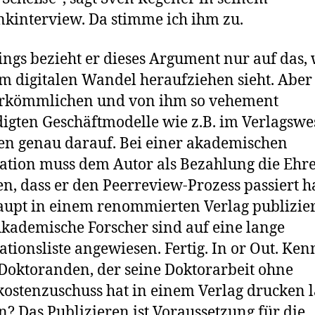
kinterview. Da stimme ich ihm zu.
ings bezieht er dieses Argument nur auf das, 
m digitalen Wandel heraufziehen sieht. Aber 
erkömmlichen und von ihm so vehement
digten Geschäftmodelle wie z.B. im Verlagsw
en genau darauf. Bei einer akademischen
ation muss dem Autor als Bezahlung die Ehr
n, dass er den Peerreview-Prozess passiert h
upt in einem renommierten Verlag publizie
Akademische Forscher sind auf eine lange
ationsliste angewiesen. Fertig. In or Out. Ken
Doktoranden, der seine Doktorarbeit ohne
ostenzuschuss hat in einem Verlag drucken 
? Das Publizieren ist Voraussetzung für die