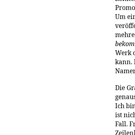
Promot
Um ein
veröff
mehrer
beko
Werk d
kann. 
Namen
Die Gr
genaus
Ich bi
ist ni
Fall. 
Zeilen