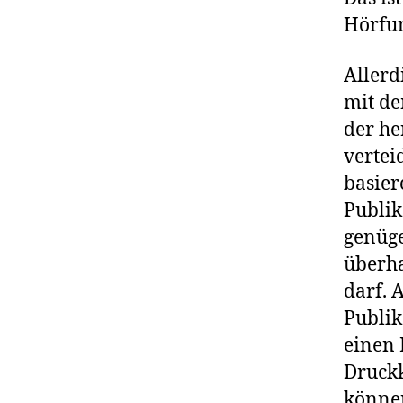
Hörfun
Allerd
mit de
der h
vertei
basier
Publik
genüge
überha
darf. 
Publik
einen 
Druckk
können