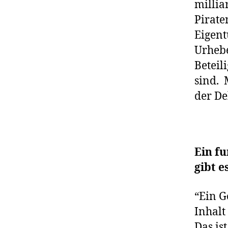
millia
Pirate
Eigent
Urhebe
Beteil
sind. 
der De
Ein f
gibt e
“Ein G
Inhalt
Das is