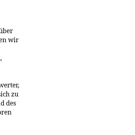
 über
en wir
r
,
werter,
sich zu
d des
oren