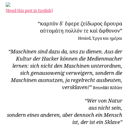
der
technischen
[Read this post in English]
Sklaven
“καρπὸν δ᾽ ἔφερε ζείδωρος ἄρουρα
αὐτομάτη πολλόν τε καὶ ἄφθονον”
Hesiod, Έργα και ημέραι
“Maschinen sind dazu da, uns zu dienen. Aus der
Kultur der Hacker können die Medienmacher
lernen: sich nicht den Maschinen unterordnen,
sich genausowenig verweigern, sondern die
Maschinen ausnutzen, ja regelrecht ausbeuten,
versklaven!”
Benedikt Köhler
“Wer von Natur
aus nicht sein,
sondern eines anderen, aber dennoch ein Mensch
ist, der ist ein Sklave”