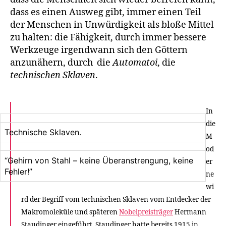
dass es einen Ausweg gibt, immer einen Teil
der Menschen in Unwürdigkeit als bloße Mittel
zu halten: die Fähigkeit, durch immer bessere
Werkzeuge irgendwann sich den Göttern
anzunähern, durch die
Automatoi
, die
technischen Sklaven
.
In
die
Technische Sklaven.
M
od
“Gehirn von Stahl – keine Überanstrengung, keine
er
Fehler!”
ne
wi
rd der Begriff vom technischen Sklaven vom Entdecker der
Makromoleküle und späteren
Nobelpreisträger
Hermann
Staudinger eingeführt. Staudinger hatte bereits 1915 in