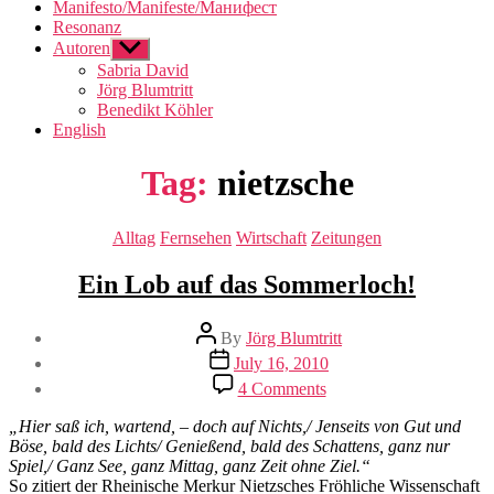
Manifesto/Manifeste/Манифест
Resonanz
Autoren
Show
sub
Sabria David
menu
Jörg Blumtritt
Benedikt Köhler
English
Tag:
nietzsche
Categories
Alltag
Fernsehen
Wirtschaft
Zeitungen
Ein Lob auf das Sommerloch!
Post
By
Jörg Blumtritt
author
Post
July 16, 2010
date
on
4 Comments
Ein
Lob
„Hier saß ich, wartend, – doch auf Nichts,/ Jenseits von Gut und
auf
Böse, bald des Lichts/ Genießend, bald des Schattens, ganz nur
das
Spiel,/ Ganz See, ganz Mittag, ganz Zeit ohne Ziel.“
Sommerloch!
So zitiert der Rheinische Merkur Nietzsches Fröhliche Wissenschaft