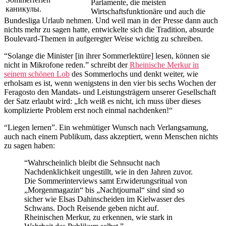
Parlamente, die meisten
каникулы.
Wirtschaftsfunktionäre und auch die
Bundesliga Urlaub nehmen. Und weil man in der Presse dann auch
nichts mehr zu sagen hatte, entwickelte sich die Tradition, absurde
Boulevard-Themen in aufgeregter Weise wichtig zu schreiben.
“Solange die Minister [in ihrer Sommerlektüre] lesen, können sie
nicht in Mikrofone reden.” schreibt der
Rheinische Merkur in
seinem schönen Lob
des Sommerlochs und denkt weiter, wie
erholsam es ist, wenn wenigstens in den vier bis sechs Wochen der
Feragosto den Mandats- und Leistungsträgern unserer Gesellschaft
der Satz erlaubt wird: „Ich weiß es nicht, ich muss über dieses
komplizierte Problem erst noch einmal nachdenken!“
“Liegen lernen”. Ein wehmütiger Wunsch nach Verlangsamung,
auch nach einem Publikum, dass akzeptiert, wenn Menschen nichts
zu sagen haben:
“Wahrscheinlich bleibt die Sehnsucht nach
Nachdenklichkeit ungestillt, wie in den Jahren zuvor.
Die Sommerinterviews samt Erwiderungsritual von
„Morgenmagazin“ bis „Nachtjournal“ sind sind so
sicher wie Elsas Dahinscheiden im Kielwasser des
Schwans. Doch Reisende geben nicht auf.
Rheinischen Merkur, zu erkennen, wie stark in