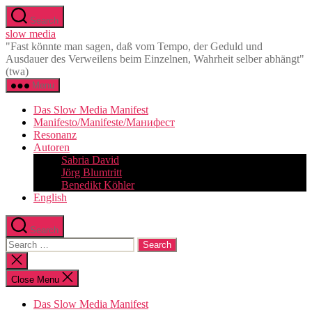
Skip
Search
to
slow media
the
"Fast könnte man sagen, daß vom Tempo, der Geduld und
content
Ausdauer des Verweilens beim Einzelnen, Wahrheit selber abhängt"
(twa)
Menu
Das Slow Media Manifest
Manifesto/Manifeste/Манифест
Resonanz
Autoren
Sabria David
Jörg Blumtritt
Benedikt Köhler
English
Search
Search
for:
Close
search
Close Menu
Das Slow Media Manifest