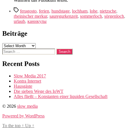
Wahrheit das Publikum selbst.”
Tags
feragosto
,
ferien
,
hundstage
,
lochham
,
lohe
,
nietzsche
,
rheinischer merkur
,
sauregurkenzeit
,
sommerloch
,
sörgenloch
,
urlaub
,
каникулы
Beiträge
Beiträge
Search
for:
Recent Posts
Slow Media 2017
Kontra Internet
Hausgäste
Die sieben Wege des IoWT
Alles fließt – Konstanten einer liquiden Gesellschaft
© 2026
slow media
Powered by WordPress
To the top
↑
Up
↑