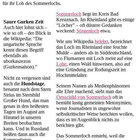
für ihr Lob des Sommerlochs.
Sommerloch
liegt im Kreis Bad
Kreuznach. Im Rheinland gibt es einige
Saure Gurken Zeit
“Löcher” – oft düstere Gedanken
Auch hier lohnt sich –
weckend:
Sörgenloch
etwa.
wie so oft – der Blick in
die Wikipedia: “Die
Wie uns Wikipedia
belehrt
, bezeichnet
ungarische Sprache
das Loch im Rheinland eine feuchte
kennt diesen Begriff
Mulde – anders als in Süddeutschland,
ebenfalls als
wo Flurnamen mit Loch meist auf eine
uborkaszezon
Lohe
, einen Wald hinweisen, also auf
(Gurkensaison).”
eine Gründung zur Rodungszeit im
Hochmittelalter.
Nicht zu vergessen sind
auch die
Hundstage
,
Seinem Namen als Medienphänomen
benannt nach dem Stern
alle Ehre machend, sieht man das
Sirius im Sternbild
Ortsschild von Sommerloch
oft in
Großer Hund, das man
bemüht lustig gemeinten Metonymien,
genau in den heißesten
wenn Journalisten in ungewohnt
Tagen im August am
selbstkritischer Weise berichten wollen,
Himmel in unseren
dass es im Augenblick nichts zu
Breiten beobachten
berichten gibt.
kann. Und in Russland
heißen dann auch die
Das Sommerloch entsteht, weil die
Sommerferien