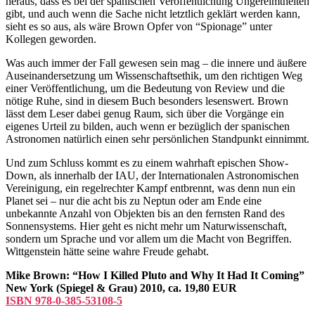
heraus, dass es bei der spanischen Veröffentlichung Ungereimtheiten
gibt, und auch wenn die Sache nicht letztlich geklärt werden kann,
sieht es so aus, als wäre Brown Opfer von “Spionage” unter
Kollegen geworden.
Was auch immer der Fall gewesen sein mag – die innere und äußere
Auseinandersetzung um Wissenschaftsethik, um den richtigen Weg
einer Veröffentlichung, um die Bedeutung von Review und die
nötige Ruhe, sind in diesem Buch besonders lesenswert. Brown
lässt dem Leser dabei genug Raum, sich über die Vorgänge ein
eigenes Urteil zu bilden, auch wenn er bezüglich der spanischen
Astronomen natürlich einen sehr persönlichen Standpunkt einnimmt.
Und zum Schluss kommt es zu einem wahrhaft epischen Show-
Down, als innerhalb der IAU, der Internationalen Astronomischen
Vereinigung, ein regelrechter Kampf entbrennt, was denn nun ein
Planet sei – nur die acht bis zu Neptun oder am Ende eine
unbekannte Anzahl von Objekten bis an den fernsten Rand des
Sonnensystems. Hier geht es nicht mehr um Naturwissenschaft,
sondern um Sprache und vor allem um die Macht von Begriffen.
Wittgenstein hätte seine wahre Freude gehabt.
Mike Brown: “How I Killed Pluto and Why It Had It Coming”
New York (Spiegel & Grau) 2010, ca. 19,80 EUR
ISBN 978-0-385-53108-5