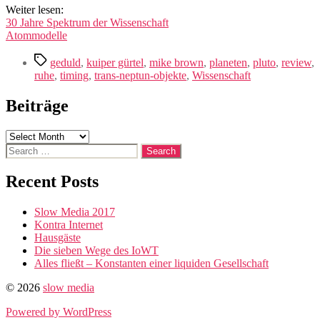
Weiter lesen:
30 Jahre Spektrum der Wissenschaft
Atommodelle
Tags
geduld
,
kuiper gürtel
,
mike brown
,
planeten
,
pluto
,
review
,
ruhe
,
timing
,
trans-neptun-objekte
,
Wissenschaft
Beiträge
Beiträge
Search
for:
Recent Posts
Slow Media 2017
Kontra Internet
Hausgäste
Die sieben Wege des IoWT
Alles fließt – Konstanten einer liquiden Gesellschaft
© 2026
slow media
Powered by WordPress