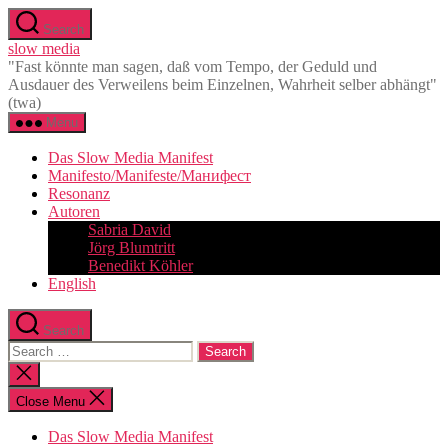
Skip
Search
to
slow media
the
"Fast könnte man sagen, daß vom Tempo, der Geduld und
content
Ausdauer des Verweilens beim Einzelnen, Wahrheit selber abhängt"
(twa)
Menu
Das Slow Media Manifest
Manifesto/Manifeste/Манифест
Resonanz
Autoren
Sabria David
Jörg Blumtritt
Benedikt Köhler
English
Search
Search
for:
Close
search
Close Menu
Das Slow Media Manifest