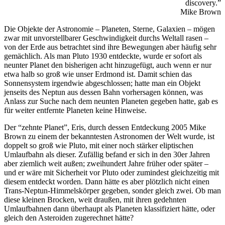
discovery.”
Mike Brown
Die Objekte der Astronomie – Planeten, Sterne, Galaxien – mögen
zwar mit unvorstellbarer Geschwindigkeit durchs Weltall rasen –
von der Erde aus betrachtet sind ihre Bewegungen aber häufig sehr
gemächlich. Als man Pluto 1930 entdeckte, wurde er sofort als
neunter Planet den bisherigen acht hinzugefügt, auch wenn er nur
etwa halb so groß wie unser Erdmond ist. Damit schien das
Sonnensystem irgendwie abgeschlossen; hatte man ein Objekt
jenseits des Neptun aus dessen Bahn vorhersagen können, was
Anlass zur Suche nach dem neunten Planeten gegeben hatte, gab es
für weiter entfernte Planeten keine Hinweise.
Der “zehnte Planet”, Eris, durch dessen Entdeckung 2005 Mike
Brown zu einem der bekanntesten Astronomen der Welt wurde, ist
doppelt so groß wie Pluto, mit einer noch stärker eliptischen
Umlaufbahn als dieser. Zufällig befand er sich in den 30er Jahren
aber ziemlich weit außen; zweihundert Jahre früher oder später –
und er wäre mit Sicherheit vor Pluto oder zumindest gleichzeitig mit
diesem entdeckt worden. Dann hätte es aber plötzlich nicht einen
Trans-Neptun-Himmelskörper gegeben, sonder gleich zwei. Ob man
diese kleinen Brocken, weit draußen, mit ihren gedehnten
Umlaufbahnen dann überhaupt als Planeten klassifiziert hätte, oder
gleich den Asteroiden zugerechnet hätte?