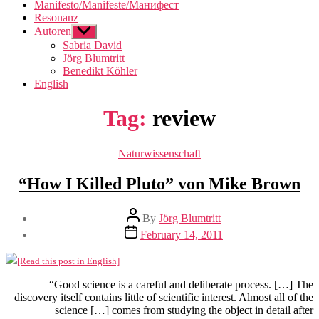
Manifesto/Manifeste/Манифест
Resonanz
Autoren
Show
sub
Sabria David
menu
Jörg Blumtritt
Benedikt Köhler
English
Tag:
review
Categories
Naturwissenschaft
“How I Killed Pluto” von Mike Brown
Post
By
Jörg Blumtritt
author
Post
February 14, 2011
date
[Read this post in English]
“Good science is a careful and deliberate process. […] The
discovery itself contains little of scientific interest. Almost all of the
science […] comes from studying the object in detail after