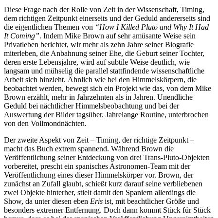
Diese Frage nach der Rolle von Zeit in der Wissenschaft, Timing,
dem richtigen Zeitpunkt einerseits und der Geduld andererseits sind
die eigentlichen Themen von
“How I Killed Pluto and Why It Had
It Coming”
. Indem Mike Brown auf sehr amüsante Weise sein
Privatleben berichtet, wir mehr als zehn Jahre seiner Biografie
miterleben, die Anbahnung seiner Ehe, die Geburt seiner Tochter,
deren erste Lebensjahre, wird auf subtile Weise deutlich, wie
langsam und mühselig die parallel stattfindende wissenschaftliche
Arbeit sich hinzieht. Ähnlich wie bei den Himmelskörpern, die
beobachtet werden, bewegt sich ein Projekt wie das, von dem Mike
Brown erzählt, mehr in Jahrzehnten als in Jahren. Unendliche
Geduld bei nächtlicher Himmelsbeobachtung und bei der
Auswertung der Bilder tagsüber. Jahrelange Routine, unterbrochen
von den Vollmondnächten.
Der zweite Aspekt von Zeit – Timing, der richtige Zeitpunkt –
macht das Buch extrem spannend. Während Brown die
Veröffentlichung seiner Entdeckung von drei Trans-Pluto-Objekten
vorbereitet, prescht ein spanisches Astronomen-Team mit der
Veröffentlichung eines dieser Himmelskörper vor. Brown, der
zunächst an Zufall glaubt, schießt kurz darauf seine verbliebenen
zwei Objekte hinterher, stielt damit den Spaniern allerdings die
Show, da unter diesen eben
Eris
ist, mit beachtlicher Größe und
besonders extremer Entfernung. Doch dann kommt Stück für Stück