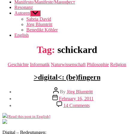
Manifesto/Manifeste/Манифест
Resonanz
Autoren
Show
sub
Sabria David
menu
Jörg Blumtritt
Benedikt Köhler
English
Tag:
schickard
Categories
Geschichte
Informatik
Naturwissenschaft
Philosophie
Religion
>digital<: (be)fingern
Post
By
Jörg Blumtritt
author
Post
February 16, 2011
date
on
14 Comments
>digital<:
(be)fingern
[Read this post in English]
Digital – Bedeutungen: