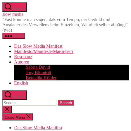
Skip
Search
to
slow media
the
"Fast könnte man sagen, daß vom Tempo, der Geduld und
content
Ausdauer des Verweilens beim Einzelnen, Wahrheit selber abhängt"
(twa)
Menu
Das Slow Media Manifest
Manifesto/Manifeste/Манифест
Resonanz
Autoren
Sabria David
Jörg Blumtritt
Benedikt Köhler
English
Search
Search
for:
Close
search
Close Menu
Das Slow Media Manifest