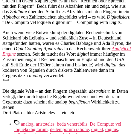
Gleich im ersten Kapitel geht es um das “Rechnen oder Sprechen
mit den Fingern”. Beda führt das Abzählen ein und zeigt, wie aus
das
Zählbare
über den Schritt des Abzählens mit den Fingern in ein
Alphabet
von Zahlenzeichen abgebildet wird – es wird
Digitalisiert
.
“De Computo vel loquela digitorum” – Computing with Digits.
Auch wenn viele Entwicklung der digitalen Rechentechnik von
Schickard bis Leibnitz – und schließlich Zuse – in Deutschland
stattgefunden hatten, waren es Charles Babbage und Ada Byron, die
einen
Digit Counting Apparatus
in das Rechenwerk ihrer
Analytical
Engine
setzten. Seit da taucht das Wort
digital
immer häufiger im
Zusammenhang mit Rechenmaschinen in England und den USA
auf. Seit Ende der 1930er Jahren (und bis heute) wird
digital
, das
kodieren von Signalen durch diskrete Zahlenwerte dann im
Gegensatz zu
analog
verwendet.
***
Die digitale Welt – an den Fingern abgezählt,
abstrahiert
, in Daten
zerlegt, die durch logische Regeln weiterberechnet werden. Im
Gegensatz dazu scheint die analog
begriffenen
Wirklichkeit zu
stehen.
Dort Plato – hier Aristoteles … etc. etc.
Tags
analog
,
aristoteles
,
beda venerabilis
,
De Computo vel
loquela digitorum
,
de temporum ratione
,
digital
,
digitus
,