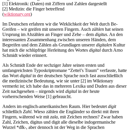
[1] Elektronik: (Daten) mit Ziffern und Zahlen dargestellt
[2] Medizin: die Finger betreffend
(
wiktionary.org
)
Im Deutschen erfahren wir die Wirklichkeit der Welt durch Be-
Greifen – wir greifen mit unseren Fingern. Auch
zählen
hat seinen
Ursprung im Abzählen an Finger und Zehe – dem
digitus
. An den
interessanten Zusammenhang zwischen unseren Händen, dem
Begreifen und dem Zählen als Grundlagen unserer
digitalen
Kultur
hat mich die schlüpfrige Herleitung des Wortes
digital
durch Arno
Schmidt wieder erinnert.
Als Schmidt Ende der sechziger Jahre seinen ersten und
umfangreichsten Typoskriptromane “Zettel’s Traum” verfasste, hatte
das Wort
digital
in der deutschen Sprache noch fast ausschließlich
die medizinische Bedeutung, wie sie unter [2] im Wiktionary
vermerkt ist; ich habe das in mehreren Lexika und Duden aus dieser
Zeit nachgesehen – nirgends wird
digital
in der heute
vorherrschenden Weise [1] gebraucht.
Anders im englisch-amerikanischen Raum. Hier bedeutet
digit
schließlich
Zahl
. Wieso zählen die Engländer so direkt mit ihren
Fingern, während wir mit
zala
, mit Zeichen rechnen? Zwar haben
Zahl, Zeichen, digitus und digit alle dieselbe indogermanische
Wurzel *dĭ̄k-, aber dennoch ist der Weg in die Sprachen