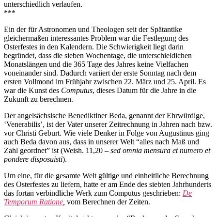
unterschiedlich verlaufen.
***
Ein der für Astronomen und Theologen seit der Spätantike
gleichermaßen interessantes Problem war die Festlegung des
Osterfestes in den Kalendern. Die Schwierigkeit liegt darin
begründet, dass die sieben Wochentage, die unterschieldichen
Monatslängen und die 365 Tage des Jahres keine Vielfachen
voneinander sind. Dadurch variiert der erste Sonntag nach dem
ersten Vollmond im Frühjahr zwischen 22. März und 25. April. Es
war die Kunst des
Computus
, dieses Datum für die Jahre in die
Zukunft zu berechnen.
Der angelsächsische Benediktiner Beda, genannt der Ehrwürdige,
‘Venerabilis’, ist der Vater unserer Zeitrechnung in Jahren nach bzw.
vor Christi Geburt. Wie viele Denker in Folge von Augustinus ging
auch Beda davon aus, dass in unserer Welt “alles nach Maß und
Zahl geordnet” ist (Weish. 11,20 –
sed omnia mensura et numero et
pondere disposuisti
).
Um eine, für die gesamte Welt gültige und einheitliche Berechnung
des Osterfestes zu liefern, hatte er am Ende des siebten Jahrhunderts
das fortan verbindliche Werk zum Computus geschrieben:
De
Temporum Ratione
,
vom Berechnen der Zeiten.