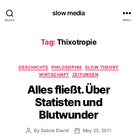
slow media
Search
Menu
Tag:
Thixotropie
Categories
GESCHICHTE
PHILOSOPHIE
SLOW THEORY
WIRTSCHAFT
ZEITUNGEN
Alles fließt. Über
Statisten und
Blutwunder
By
Sabria David
May 23, 2011
Post
Post