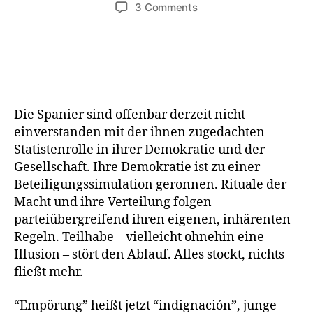
author
date
on
3 Comments
Alles
fließt.
Über
Statisten
und
Blutwunder
Die Spanier sind offenbar derzeit nicht
einverstanden mit der ihnen zugedachten
Statistenrolle in ihrer Demokratie und der
Gesellschaft. Ihre Demokratie ist zu einer
Beteiligungssimulation geronnen. Rituale der
Macht und ihre Verteilung folgen
parteiübergreifend ihren eigenen, inhärenten
Regeln. Teilhabe – vielleicht ohnehin eine
Illusion – stört den Ablauf. Alles stockt, nichts
fließt mehr.
“Empörung” heißt jetzt “indignación”, junge