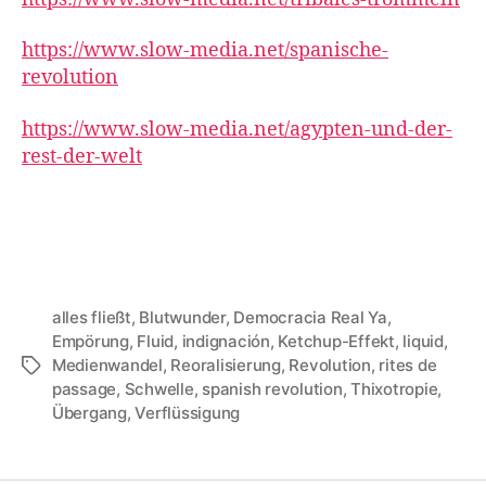
https://www.slow-media.net/spanische-
revolution
https://www.slow-media.net/agypten-und-der-
rest-der-welt
alles fließt
,
Blutwunder
,
Democracia Real Ya
,
Empörung
,
Fluid
,
indignación
,
Ketchup-Effekt
,
liquid
,
Medienwandel
,
Reoralisierung
,
Revolution
,
rites de
Tags
passage
,
Schwelle
,
spanish revolution
,
Thixotropie
,
Übergang
,
Verflüssigung