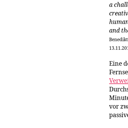
a chal
creati
humani
and th
Benedikt
13.11.20
Eine d
Fernse
Verwe
Durchs
Minute
vor zw
passiv