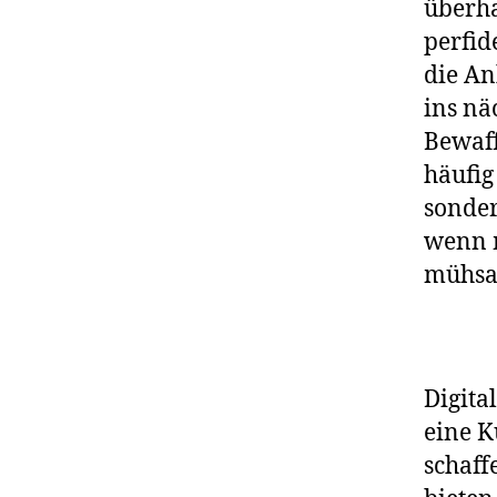
überha
perfid
die An
ins nä
Bewaff
häufig
sonder
wenn m
mühsam
Digita
eine K
schaff