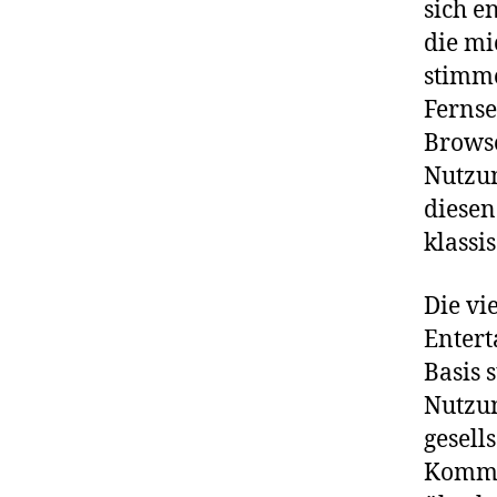
sich e
die mi
stimme
Fernse
Browse
Nutzun
diesen
klassi
Die vi
Entert
Basis 
Nutzun
gesell
Kommu