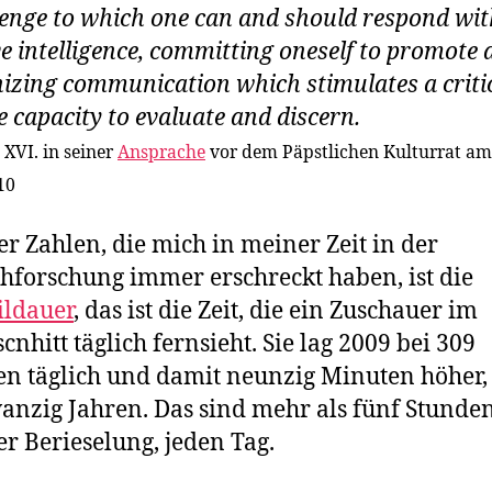
lenge to which one can and should respond wit
ve intelligence, committing oneself to promote 
zing communication which stimulates a critic
e capacity to evaluate and discern.
 XVI. in seiner
Ansprache
vor dem Päpstlichen Kulturrat am
10
er Zahlen, die mich in meiner Zeit in der
hforschung immer erschreckt haben, ist die
ildauer
, das ist die Zeit, die ein Zuschauer im
cnhitt täglich fernsieht. Sie lag 2009 bei 309
n täglich und damit neunzig Minuten höher, 
anzig Jahren. Das sind mehr als fünf Stunde
er Berieselung, jeden Tag.