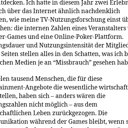
ntdecken. Ich hatte in diesem Jahr zwei Erlebn
ch über das Internet ähnlich nachdenklich
n, wie meine TV-Nutzungsforschung einst ü
hen: die internen Zahlen eines Veranstalters
r-Games und eine Online-Poker-Plattform.
gsdauer und Nutzungsintensität der Mitglie
 Seiten stellen alles in den Schatten, was ich b
schen Medien je an “Missbrauch” gesehen hab
elen tausend Menschen, die für diese
ainment-Angebote die wesentliche wirtschaft
stellen, haben sich – anders wären die
gszahlen nicht möglich – aus dem
schaftlichen Leben zurückgezogen. Die
nikation während der Games bleibt, wenn s