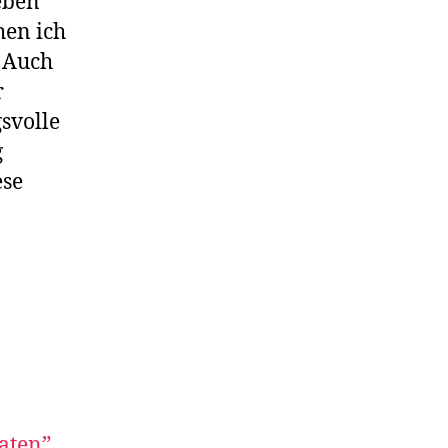
eben
hen ich
 Auch
r
svolle
g
ese
aten”