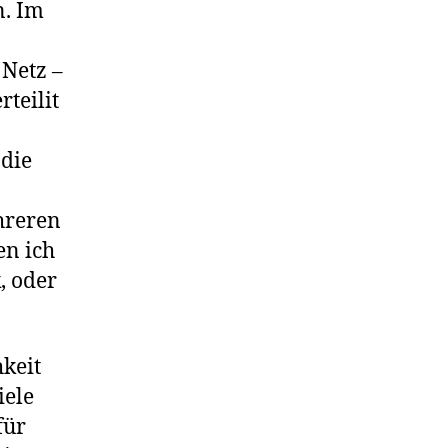
n. Im
Netz –
rteilit
 die
hreren
en ich
, oder
keit
iele
für