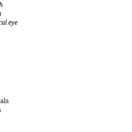
h
a
al eye
als
n