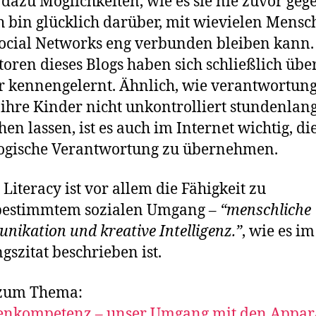
 dazu Möglichkeiten, wie es sie nie zuvor geg
ch bin glücklich darüber, mit wievielen Mensc
ocial Networks eng verbunden bleiben kann.
toren dieses Blogs haben sich schließlich übe
r kennengelernt. Ähnlich, wie verantwortung
 ihre Kinder nicht unkontrolliert stundenlan
hen lassen, ist es auch im Internet wichtig, di
ogische Verantwortung zu übernehmen.
 Literacy ist vor allem die Fähigkeit zu
tbestimmtem sozialen Umgang –
“menschliche
ikation und kreative Intelligenz.”
, wie es im
gszitat beschrieben ist.
zum Thema:
enkompetenz – unser Umgang mit den Appar