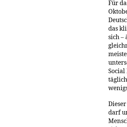
Für da
Oktobe
Deutsc
das kl
sich –
gleich
meiste
unters
Social
täglic
wenigs
Dieser
darf u
Mensch