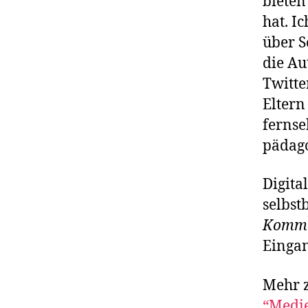
bieten
hat. I
über S
die Au
Twitte
Eltern
fernse
pädag
Digital
selbs
Kommun
Eingan
Mehr 
“Medi