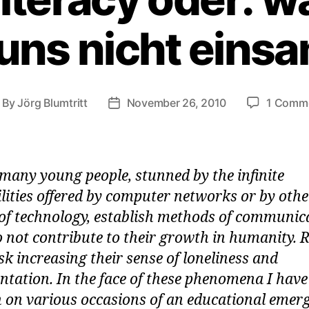
 uns nicht eins
By
Jörg Blumtritt
November 26, 2010
1 Comm
ost
Post
uthor
date
many young people, stunned by the infinite
ilities offered by computer networks or by othe
of technology, establish methods of communic
o not contribute to their growth in humanity. 
sk increasing their sense of loneliness and
entation. In the face of these phenomena I have
 on various occasions of an educational emerg