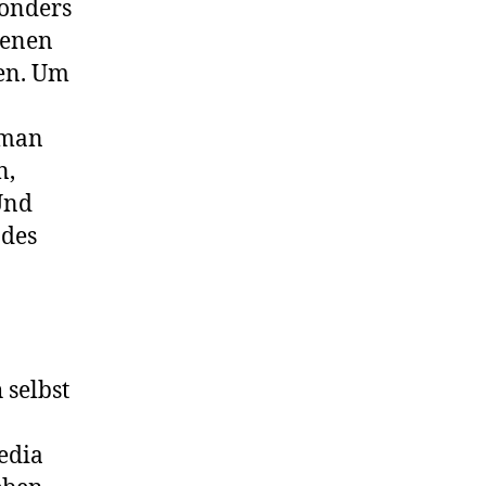
sonders
denen
ten. Um
 man
n,
Und
 des
 selbst
edia