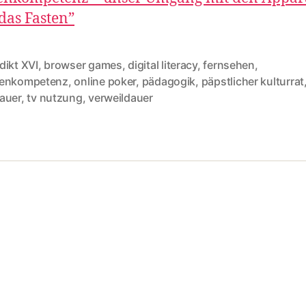
das Fasten”
dikt XVI
,
browser games
,
digital literacy
,
fernsehen
,
enkompetenz
,
online poker
,
pädagogik
,
päpstlicher kulturrat
auer
,
tv nutzung
,
verweildauer