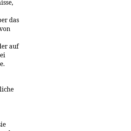
isse,
ber das
 von
der auf
ei
e.
liche
ie