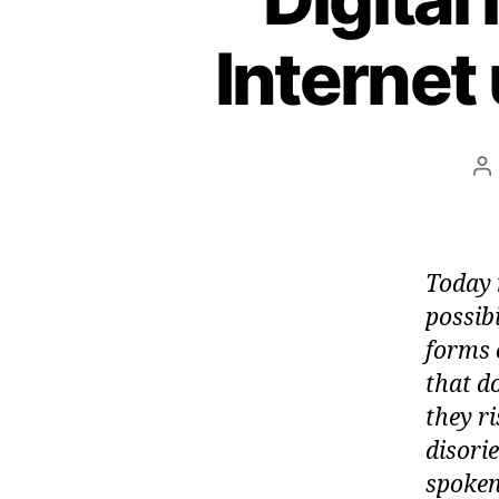
Internet
P
a
Today 
possib
forms 
that d
they ri
disori
spoken