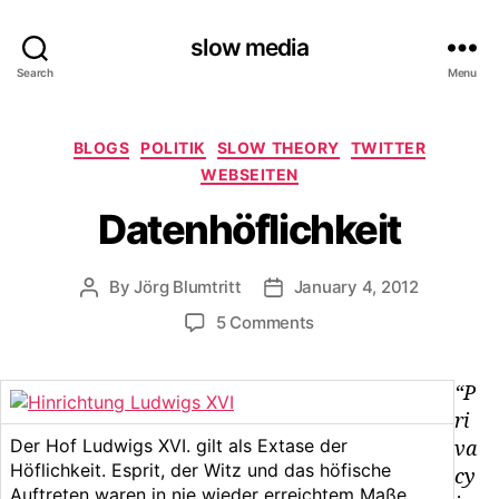
slow media
Search
Menu
Categories
BLOGS
POLITIK
SLOW THEORY
TWITTER
WEBSEITEN
Datenhöflichkeit
By
Jörg Blumtritt
January 4, 2012
Post
Post
author
date
on
5 Comments
Datenhöflichkeit
“P
ri
Der Hof Ludwigs XVI. gilt als Extase der
va
Höflichkeit. Esprit, der Witz und das höfische
cy
Auftreten waren in nie wieder erreichtem Maße