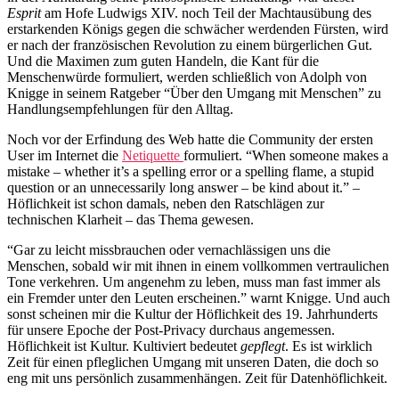
Esprit
am Hofe Ludwigs XIV. noch Teil der Machtausübung des
erstarkenden Königs gegen die schwächer werdenden Fürsten, wird
er nach der französischen Revolution zu einem bürgerlichen Gut.
Und die Maximen zum guten Handeln, die Kant für die
Menschenwürde formuliert, werden schließlich von Adolph von
Knigge in seinem Ratgeber “Über den Umgang mit Menschen” zu
Handlungsempfehlungen für den Alltag.
Noch vor der Erfindung des Web hatte die Community der ersten
User im Internet die
Netiquette
formuliert. “When someone makes a
mistake – whether it’s a spelling error or a spelling flame, a stupid
question or an unnecessarily long answer – be kind about it.” –
Höflichkeit ist schon damals, neben den Ratschlägen zur
technischen Klarheit – das Thema gewesen.
“Gar zu leicht missbrauchen oder vernachlässigen uns die
Menschen, sobald wir mit ihnen in einem vollkommen vertraulichen
Tone verkehren. Um angenehm zu leben, muss man fast immer als
ein Fremder unter den Leuten erscheinen.” warnt Knigge. Und auch
sonst scheinen mir die Kultur der Höflichkeit des 19. Jahrhunderts
für unsere Epoche der Post-Privacy durchaus angemessen.
Höflichkeit ist Kultur. Kultiviert bedeutet
gepflegt
. Es ist wirklich
Zeit für einen pfleglichen Umgang mit unseren Daten, die doch so
eng mit uns persönlich zusammenhängen. Zeit für Datenhöflichkeit.