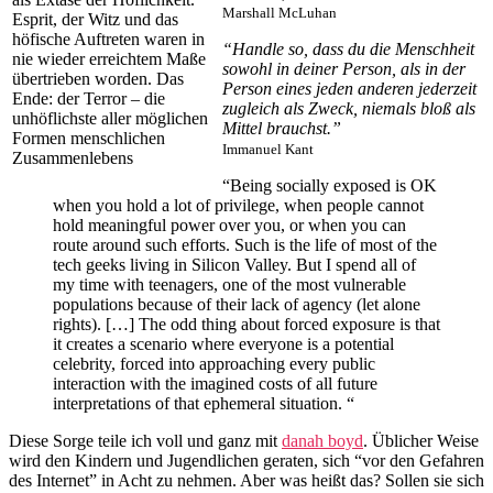
Marshall McLuhan
Esprit, der Witz und das
höfische Auftreten waren in
“Handle so, dass du die Menschheit
nie wieder erreichtem Maße
sowohl in deiner Person, als in der
übertrieben worden. Das
Person eines jeden anderen jederzeit
Ende: der Terror – die
zugleich als Zweck, niemals bloß als
unhöflichste aller möglichen
Mittel brauchst.”
Formen menschlichen
Immanuel Kant
Zusammenlebens
“Being socially exposed is OK
when you hold a lot of privilege, when people cannot
hold meaningful power over you, or when you can
route around such efforts. Such is the life of most of the
tech geeks living in Silicon Valley. But I spend all of
my time with teenagers, one of the most vulnerable
populations because of their lack of agency (let alone
rights). […] The odd thing about forced exposure is that
it creates a scenario where everyone is a potential
celebrity, forced into approaching every public
interaction with the imagined costs of all future
interpretations of that ephemeral situation. “
Diese Sorge teile ich voll und ganz mit
danah boyd
. Üblicher Weise
wird den Kindern und Jugendlichen geraten, sich “vor den Gefahren
des Internet” in Acht zu nehmen. Aber was heißt das? Sollen sie sich