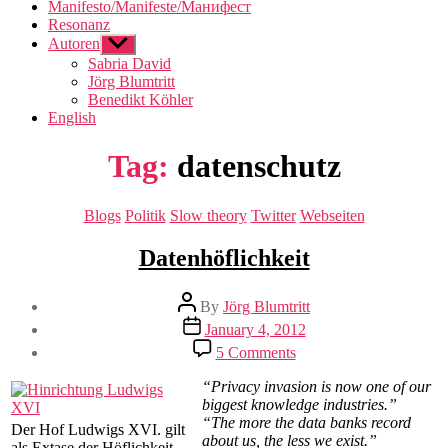
Manifesto/Manifeste/Манифест
Resonanz
Autoren
Show
sub
Sabria David
menu
Jörg Blumtritt
Benedikt Köhler
English
Tag:
datenschutz
Categories
Blogs
Politik
Slow theory
Twitter
Webseiten
Datenhöflichkeit
Post
By
Jörg Blumtritt
author
Post
January 4, 2012
date
on
5 Comments
Datenhöflichkeit
“Privacy invasion is now one of our
biggest knowledge industries.”
“The more the data banks record
Der Hof Ludwigs XVI. gilt
about us, the less we exist.”
als Extase der Höflichkeit.