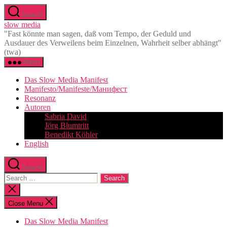
Skip
Search
to
slow media
the
"Fast könnte man sagen, daß vom Tempo, der Geduld und
content
Ausdauer des Verweilens beim Einzelnen, Wahrheit selber abhängt"
(twa)
Menu
Das Slow Media Manifest
Manifesto/Manifeste/Манифест
Resonanz
Autoren
Sabria David
Jörg Blumtritt
Benedikt Köhler
English
Search
Search
for:
Close
search
Close Menu
Das Slow Media Manifest