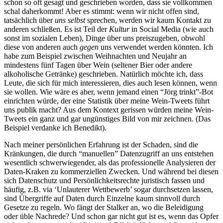
schon so oft gesagt und geschrieben worden, dass sie vollkommen
schal daherkommt! Aber es stimmt: wenn wir nicht offen sind,
tatsächlich über
uns selbst
sprechen, werden wir kaum Kontakt zu
anderen schließen. Es ist Teil der
Kultur
in Social Media (wie auch
sonst im sozialen Leben), Dinge über uns preiszugeben, obwohl
diese von anderen auch
gegen
uns verwendet werden könnten. Ich
habe zum Beispiel zwischen Weihnachten und Neujahr an
mindestens fünf Tagen über Wein (seltener Bier oder andere
alkoholische Getränke) geschrieben. Natürlich möchte ich, dass
Leute, die sich für mich interessieren, dies auch lesen können, wenn
sie wollen. Wie wäre es aber, wenn jemand einen “Jörg trinkt”-Bot
einrichten würde, der eine Statistik über meine Wein-Tweets führt
uns publik macht? Aus dem Kontext gerissen würden meine Wein-
Tweets ein ganz und gar ungünstiges Bild von mir zeichnen. (Das
Beispiel verdanke ich Benedikt).
Nach meiner persönlichen Erfahrung ist der Schaden, sind die
Kränkungen, die durch “manuellen” Datenzugriff an uns entstehen
wesentlich schwerwiegender, als das professionelle Analysieren der
Daten-Kraken zu kommerziellen Zwecken. Und während bei diesen
sich Datenschutz und Persönlichkeitsrechte juristisch fassen und
häufig, z.B. via ‘Unlauterer Wettbewerb’ sogar durchsetzen lassen,
sind Übergriffe auf Daten durch Einzelne kaum sinnvoll durch
Gesetze zu regeln. Wo fängt der Stalker an, wo die Beleidigung
oder üble Nachrede? Und schon gar nicht gut ist es, wenn das Opfer