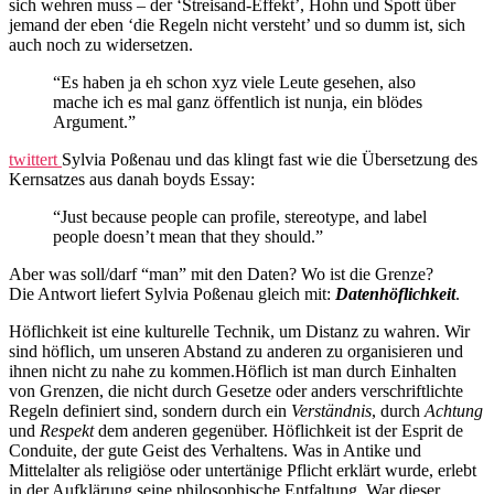
sich wehren muss – der ‘Streisand-Effekt’, Hohn und Spott über
jemand der eben ‘die Regeln nicht versteht’ und so dumm ist, sich
auch noch zu widersetzen.
“Es haben ja eh schon xyz viele Leute gesehen, also
mache ich es mal ganz öffentlich ist nunja, ein blödes
Argument.”
twittert
Sylvia Poßenau und das klingt fast wie die Übersetzung des
Kernsatzes aus danah boyds Essay:
“Just because people can profile, stereotype, and label
people doesn’t mean that they should.”
Aber was soll/darf “man” mit den Daten? Wo ist die Grenze?
Die Antwort liefert Sylvia Poßenau gleich mit:
Datenhöflichkeit
.
Höflichkeit ist eine kulturelle Technik, um Distanz zu wahren. Wir
sind höflich, um unseren Abstand zu anderen zu organisieren und
ihnen nicht zu nahe zu kommen.Höflich ist man durch Einhalten
von Grenzen, die nicht durch Gesetze oder anders verschriftlichte
Regeln definiert sind, sondern durch ein
Verständnis
, durch
Achtung
und
Respekt
dem anderen gegenüber. Höflichkeit ist der Esprit de
Conduite, der gute Geist des Verhaltens. Was in Antike und
Mittelalter als religiöse oder untertänige Pflicht erklärt wurde, erlebt
in der Aufklärung seine philosophische Entfaltung. War dieser