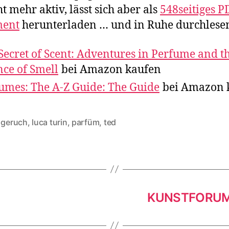
ht mehr aktiv, lässt sich aber als
548seitiges P
ent
herunterladen … und in Ruhe durchlese
Secret of Scent: Adventures in Perfume and t
nce of Smell
bei Amazon kaufen
umes: The A-Z Guide: The Guide
bei Amazon 
,
geruch
,
luca turin
,
parfüm
,
ted
KUNSTFORUM I