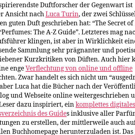
spirierendste Duftforscher der Gegenwart ist
r Ansicht nach
Luca Turin
, der zwei Schlüss
en guten Duft geschrieben hat: “The Secret of
“Perfumes: The A-Z Guide”. Letzteres mag na
fsführer klingen, ist aber in Wirklichkeit ein
sende Sammlung sehr prägnanter und poetis
iebener Kurzkritiken von Düften. Auch hier 
ine enge
Verflechtung von online und offline
hten. Zwar handelt es sich nicht um “ausged
aber Luca hat die Bücher nach der Veröffent
log und Webseite online weitergeschrieben 
Leser dazu inspiriert, ein
komplettes digitale
sverzeichnis des Guide
s inklusive aller Parfü
ungen zu erstellen, der mittlerweile auch au
ellen Buchhomepage herunterzuladen ist. Das