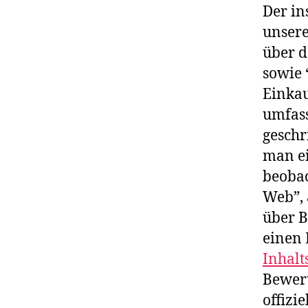
Der in
unsere
über d
sowie 
Einkau
umfas
geschr
man e
beobac
Web”, 
über B
einen 
Inhalt
Bewert
offizi