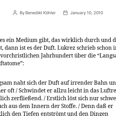
By
Benedikt Köhler
January 10, 2010
Post
Post
author
date
s ein Medium gibt, das wirklich durch und 
st, dann ist es der Duft. Lukrez schrieb schon 
 vorchristlichen Jahrhundert über die “Lang
ftatome”:
sam naht sich der Duft auf irrender Bahn u
er oft / Schwindet er allzu leicht in das Luftr
ich zerfließend. / Erstlich löst sich nur schw
ch aus dem Innern der Stoffe. / Denn daß er
lich den Tiefen entströmt und den Dingen