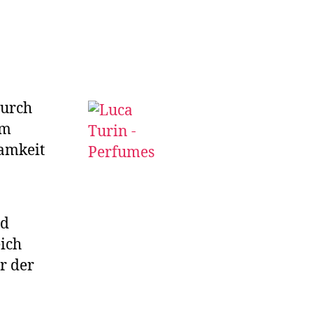
durch
im
samkeit
nd
eich
er der