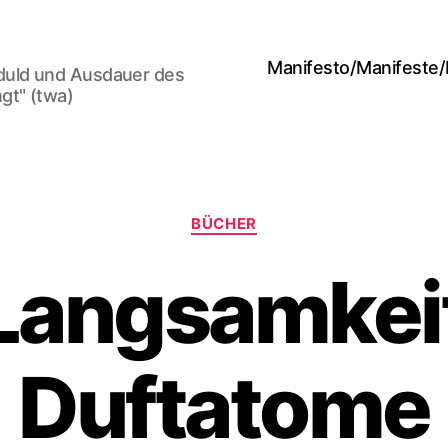
Manifesto/Manifeste
duld und Ausdauer des
gt" (twa)
Categories
BÜCHER
Langsamkei
Duftatome