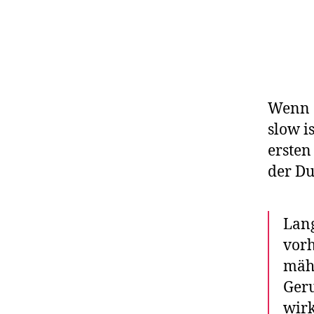
Wenn e
slow i
ersten
der Du
Lang
vorh
mähl
Geru
wirk