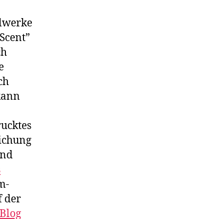
elwerke
 Scent”
ch
e
ch
kann
rucktes
lichung
und
s
m-
f der
Blog