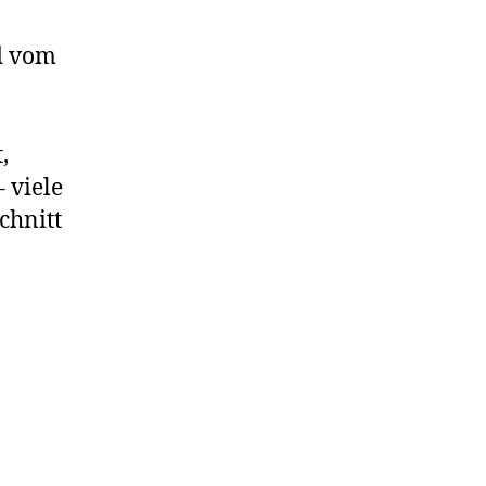
d vom
,
 viele
chnitt