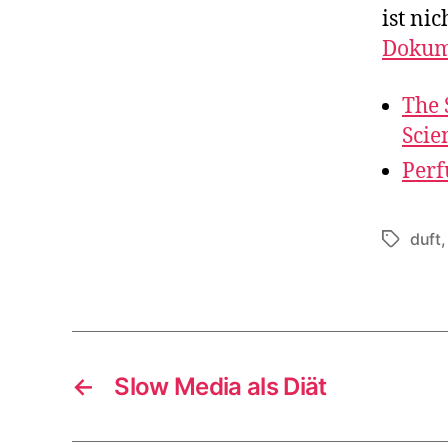
ist nic
Dokum
The 
Scie
Perf
duft
Tags
←
Slow Media als Diät