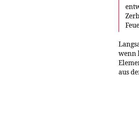
entw
Zerb
Feue
Langsa
wenn k
Elemen
aus d