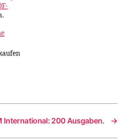
DF-
n.
he
kaufen
nternational: 200 Ausgaben.
→