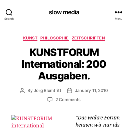
slow media
Search
Menu
Categories
KUNST
PHILOSOPHIE
ZEITSCHRIFTEN
KUNSTFORUM
International: 200
Ausgaben.
By
Jörg Blumtritt
January 11, 2010
Post
Post
author
date
on
2 Comments
KUNSTFORUM
International:
“Das wahre Forum
200
kennen wir nur als
Ausgaben.