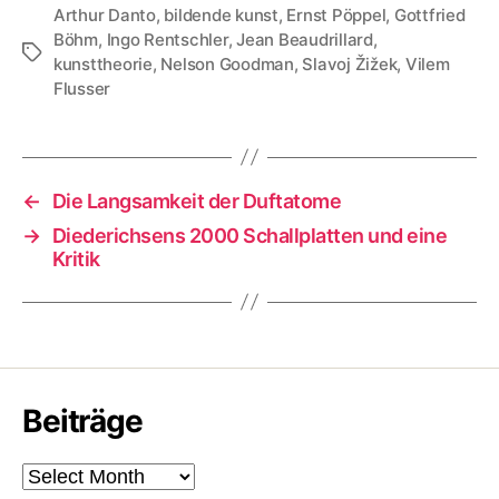
Arthur Danto
,
bildende kunst
,
Ernst Pöppel
,
Gottfried
Böhm
,
Ingo Rentschler
,
Jean Beaudrillard
,
Tags
kunsttheorie
,
Nelson Goodman
,
Slavoj Žižek
,
Vilem
Flusser
←
Die Langsamkeit der Duftatome
→
Diederichsens 2000 Schallplatten und eine
Kritik
Beiträge
Beiträge