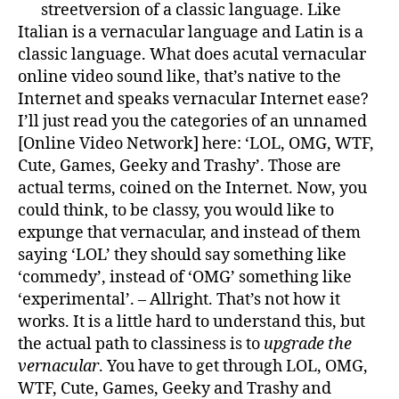
streetversion of a classic language. Like
Italian is a vernacular language and Latin is a
classic language. What does acutal vernacular
online video sound like, that’s native to the
Internet and speaks vernacular Internet ease?
I’ll just read you the categories of an unnamed
[Online Video Network] here: ‘LOL, OMG, WTF,
Cute, Games, Geeky and Trashy’. Those are
actual terms, coined on the Internet. Now, you
could think, to be classy, you would like to
expunge that vernacular, and instead of them
saying ‘LOL’ they should say something like
‘commedy’, instead of ‘OMG’ something like
‘experimental’. – Allright. That’s not how it
works. It is a little hard to understand this, but
the actual path to classiness is to
upgrade the
vernacular
. You have to get through LOL, OMG,
WTF, Cute, Games, Geeky and Trashy and