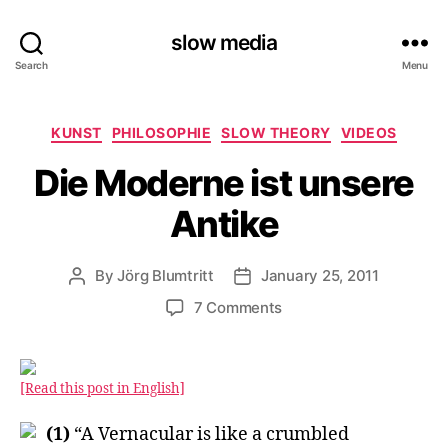
slow media
Search
Menu
Categories
KUNST
PHILOSOPHIE
SLOW THEORY
VIDEOS
Die Moderne ist unsere
Antike
By
Jörg Blumtritt
January 25, 2011
Post
Post
author
date
on
7 Comments
Die
Moderne
ist
[Read this post in English]
unsere
Antike
(1)
“A Vernacular is like a crumbled