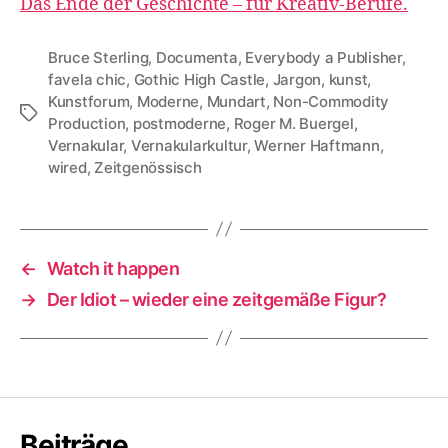
Das Ende der Geschichte – für Kreativ-Berufe.
Bruce Sterling
,
Documenta
,
Everybody a Publisher
,
favela chic
,
Gothic High Castle
,
Jargon
,
kunst
,
Kunstforum
,
Moderne
,
Mundart
,
Non-Commodity
Tags
Production
,
postmoderne
,
Roger M. Buergel
,
Vernakular
,
Vernakularkultur
,
Werner Haftmann
,
wired
,
Zeitgenössisch
←
Watch it happen
→
Der Idiot – wieder eine zeitgemäße Figur?
Beiträge