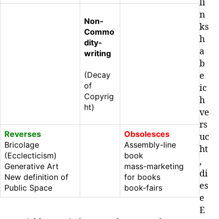
li
n
Non-
ks
Commo
h
dity-
a
writing
b
(Decay
e
of
ic
Copyrig
h
ht)
ve
rs
Reverses
Obsolesces
uc
Bricolage
Assembly-line
ht
(Ecclecticism)
book
,
Generative Art
mass-marketing
di
New definition of
for books
es
Public Space
book-fairs
e
E