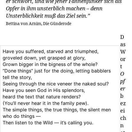
er schwört, und wie jener Fahnenjunker sich als
Opfer in ihm unsterblich machen – denn
Unsterblichkeit muß das Ziel sein.”
Bettina von Arnim, Die Günderode
D
as
Have you suffered, starved and triumphed,
W
groveled down, yet grasped at glory,
or
Grown bigger in the bigness of the whole?
t
“Done things” just for the doing, letting babblers
O
tell the story,
pf
Seeing through the nice veneer the naked soul?
er
Have you seen God in His splendors,
b
heard the text that nature renders?
(You’ll never hear it in the family pew).
ez
The simple things, the true things, the silent men
ei
who do things —
ch
Then listen to the Wild — it’s calling you.
n