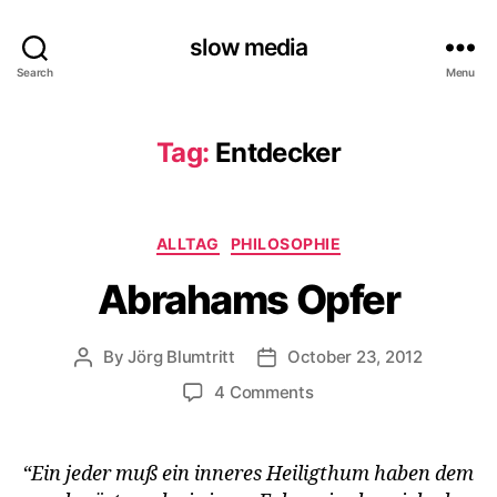
slow media
Search
Menu
Tag:
Entdecker
Categories
ALLTAG
PHILOSOPHIE
Abrahams Opfer
By
Jörg Blumtritt
October 23, 2012
Post
Post
author
date
on
4 Comments
Abrahams
Opfer
“Ein jeder muß ein inneres Heiligthum haben dem