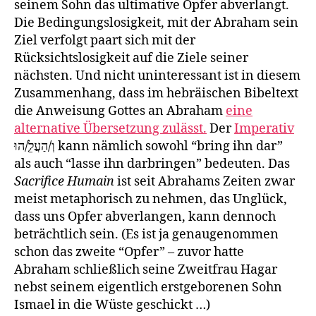
seinem Sohn das ultimative Opfer abverlangt.
Die Bedingungslosigkeit, mit der Abraham sein
Ziel verfolgt paart sich mit der
Rücksichtslosigkeit auf die Ziele seiner
nächsten. Und nicht uninteressant ist in diesem
Zusammenhang, dass im hebräischen Bibeltext
die Anweisung Gottes an Abraham
eine
alternative Übersetzung zulässt.
Der
Imperativ
וְ/הַעֲלֵ֤/הוּ kann nämlich sowohl “bring ihn dar”
als auch “lasse ihn darbringen” bedeuten. Das
Sacrifice Humain
ist seit Abrahams Zeiten zwar
meist metaphorisch zu nehmen, das Unglück,
dass uns Opfer abverlangen, kann dennoch
beträchtlich sein. (Es ist ja genaugenommen
schon das zweite “Opfer” – zuvor hatte
Abraham schließlich seine Zweitfrau Hagar
nebst seinem eigentlich erstgeborenen Sohn
Ismael in die Wüste geschickt …)