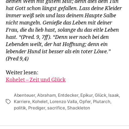
deinen Wein mit gutem Mut; denn dies dein Tun
hat Gott schon längst gefallen. Lass deine Kleider
immer weiß sein und lass deinem Haupte Salbe
nicht mangeln. Genieße das Leben mit deiner
Frau, die du lieb hast, solange du das eitle Leben
hast. “(Pred. 9, 7ff). “Denn wer noch bei den
Lebenden weilt, der hat Hoffnung; denn ein
lebender Hund ist besser als ein toter Löwe.”
(Pred 9,4)
Weiter lesen:
Kohelet – Zeit und Glück
Abenteuer
,
Abraham
,
Entdecker
,
Epikur
,
Glück
,
Isaak
,
Karriere
,
Kohelet
,
Lorenzo Valla
,
Opfer
,
Plutarch
,
Tags
politik
,
Prediger
,
sacrifice
,
Shackleton