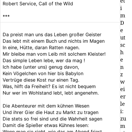
et
Robert Service, Call of the Wild
i
m
***
D
e
Da preist man uns das Leben großer Geister
ut
Das lebt mit einem Buch und nichts im Magen
sc
In eine, Hütte, daran Ratten nagen.
h
Mir bleibe man vom Leib mit solchem Kleister!
e
Das simple Leben lebe, wer da mag !
Ich habe (unter uns) genug davon,
n
Kein Vögelchen von hier bis Babylon
z
Vertrüge diese Kost nur einen Tag.
w
Was, hilft da Freiheit? Es ist nicht bequem
ei
Nur wer im Wohlstand lebt, lebt angenehm.
er
le
Die Abenteurer mit dem kühnen Wesen
i:
Und ihrer Gier die Haut zu Markt zu tragen
zu
Die stets so frei sind und die Wahrheit sagen
Damit die Spießer etwas Kühnes lesen:
m
Wenn man sie sieht, wie das am Abend friert