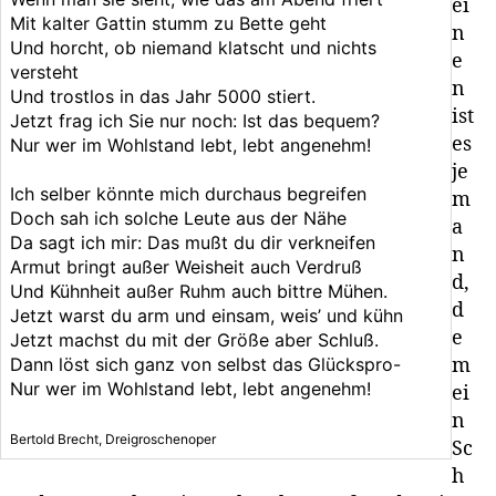
ei
Mit kalter Gattin stumm zu Bette geht
n
Und horcht, ob niemand klatscht und nichts
e
versteht
n
Und trostlos in das Jahr 5000 stiert.
ist
Jetzt frag ich Sie nur noch: Ist das bequem?
es
Nur wer im Wohlstand lebt, lebt angenehm!
je
Ich selber könnte mich durchaus begreifen
m
Doch sah ich solche Leute aus der Nähe
a
Da sagt ich mir: Das mußt du dir verkneifen
n
Armut bringt außer Weisheit auch Verdruß
d,
Und Kühnheit außer Ruhm auch bittre Mühen.
d
Jetzt warst du arm und einsam, weis’ und kühn
e
Jetzt machst du mit der Größe aber Schluß.
Dann löst sich ganz von selbst das Glückspro-
m
Nur wer im Wohlstand lebt, lebt angenehm!
ei
n
Bertold Brecht, Dreigroschenoper
Sc
h