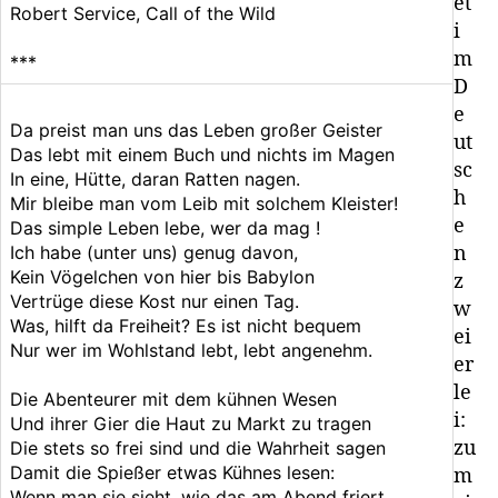
et
Robert Service, Call of the Wild
i
m
***
D
e
Da preist man uns das Leben großer Geister
ut
Das lebt mit einem Buch und nichts im Magen
sc
In eine, Hütte, daran Ratten nagen.
h
Mir bleibe man vom Leib mit solchem Kleister!
e
Das simple Leben lebe, wer da mag !
Ich habe (unter uns) genug davon,
n
Kein Vögelchen von hier bis Babylon
z
Vertrüge diese Kost nur einen Tag.
w
Was, hilft da Freiheit? Es ist nicht bequem
ei
Nur wer im Wohlstand lebt, lebt angenehm.
er
le
Die Abenteurer mit dem kühnen Wesen
i:
Und ihrer Gier die Haut zu Markt zu tragen
zu
Die stets so frei sind und die Wahrheit sagen
Damit die Spießer etwas Kühnes lesen:
m
Wenn man sie sieht, wie das am Abend friert