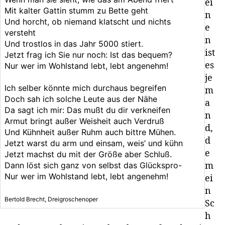
ei
Mit kalter Gattin stumm zu Bette geht
n
Und horcht, ob niemand klatscht und nichts
e
versteht
n
Und trostlos in das Jahr 5000 stiert.
ist
Jetzt frag ich Sie nur noch: Ist das bequem?
es
Nur wer im Wohlstand lebt, lebt angenehm!
je
Ich selber könnte mich durchaus begreifen
m
Doch sah ich solche Leute aus der Nähe
a
Da sagt ich mir: Das mußt du dir verkneifen
n
Armut bringt außer Weisheit auch Verdruß
d,
Und Kühnheit außer Ruhm auch bittre Mühen.
d
Jetzt warst du arm und einsam, weis’ und kühn
e
Jetzt machst du mit der Größe aber Schluß.
Dann löst sich ganz von selbst das Glückspro-
m
Nur wer im Wohlstand lebt, lebt angenehm!
ei
n
Bertold Brecht, Dreigroschenoper
Sc
h