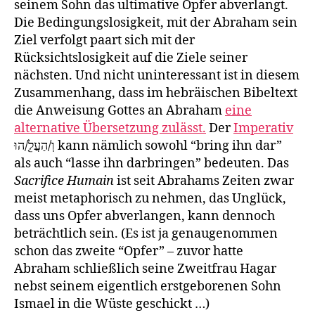
seinem Sohn das ultimative Opfer abverlangt.
Die Bedingungslosigkeit, mit der Abraham sein
Ziel verfolgt paart sich mit der
Rücksichtslosigkeit auf die Ziele seiner
nächsten. Und nicht uninteressant ist in diesem
Zusammenhang, dass im hebräischen Bibeltext
die Anweisung Gottes an Abraham
eine
alternative Übersetzung zulässt.
Der
Imperativ
וְ/הַעֲלֵ֤/הוּ kann nämlich sowohl “bring ihn dar”
als auch “lasse ihn darbringen” bedeuten. Das
Sacrifice Humain
ist seit Abrahams Zeiten zwar
meist metaphorisch zu nehmen, das Unglück,
dass uns Opfer abverlangen, kann dennoch
beträchtlich sein. (Es ist ja genaugenommen
schon das zweite “Opfer” – zuvor hatte
Abraham schließlich seine Zweitfrau Hagar
nebst seinem eigentlich erstgeborenen Sohn
Ismael in die Wüste geschickt …)