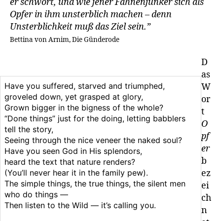
er schwört, und wie jener Fahnenjunker sich als
Opfer in ihm unsterblich machen – denn
Unsterblichkeit muß das Ziel sein.”
Bettina von Arnim, Die Günderode
D
as
Have you suffered, starved and triumphed,
W
groveled down, yet grasped at glory,
or
Grown bigger in the bigness of the whole?
t
“Done things” just for the doing, letting babblers
O
tell the story,
pf
Seeing through the nice veneer the naked soul?
er
Have you seen God in His splendors,
b
heard the text that nature renders?
(You’ll never hear it in the family pew).
ez
The simple things, the true things, the silent men
ei
who do things —
ch
Then listen to the Wild — it’s calling you.
n