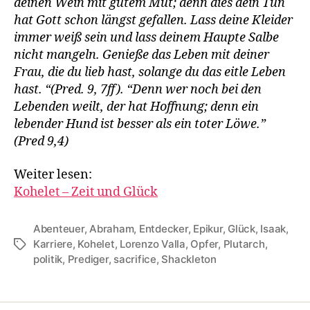
deinen Wein mit gutem Mut; denn dies dein Tun
hat Gott schon längst gefallen. Lass deine Kleider
immer weiß sein und lass deinem Haupte Salbe
nicht mangeln. Genieße das Leben mit deiner
Frau, die du lieb hast, solange du das eitle Leben
hast. “(Pred. 9, 7ff). “Denn wer noch bei den
Lebenden weilt, der hat Hoffnung; denn ein
lebender Hund ist besser als ein toter Löwe.”
(Pred 9,4)
Weiter lesen:
Kohelet – Zeit und Glück
Abenteuer
,
Abraham
,
Entdecker
,
Epikur
,
Glück
,
Isaak
,
Karriere
,
Kohelet
,
Lorenzo Valla
,
Opfer
,
Plutarch
,
Tags
politik
,
Prediger
,
sacrifice
,
Shackleton