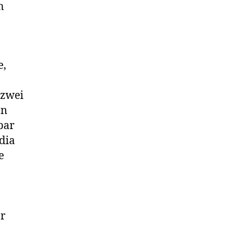
m
e,
 zwei
en
bar
dia
e
er