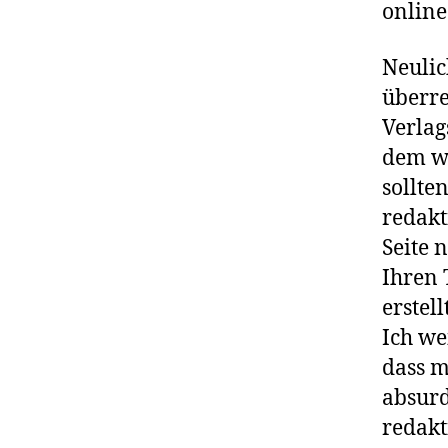
online
Neulic
überre
Verlag
dem wi
sollte
redakt
Seite 
Ihren 
erstell
Ich we
dass m
absurd
redakt