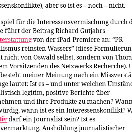
senskonflikte), aber so ist es – noch – nicht.
ispiel für die Interessensvermischung durch 
le führt der Beitrag Richard Gutjahrs
terstattung
von der iPad-Premiere an: “PR-
lismus reinsten Wassers” (diese Formulierun
 nicht von Oswald selbst, sondern von Thom
dem Vorsitzenden des Netzwerks Recherche). 
 besteht meiner Meinung nach ein Missverstä
age lautet: Ist es – und unter welchen Umstän
listisch legitim, positive Berichte über
ehmen und ihre Produkte zu machen? Wann 
ürdig, wann ist es ein Interessenskonflikt? 
tiv
darf ein Journalist sein? Ist es
tvermarktung, Aushöhlung journalistischer