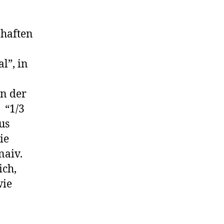
mhaften
l”, in
n der
 “1/3
us
ie
naiv.
ich,
wie