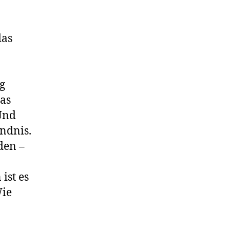
das
g
as
Und
ndnis.
den –
ist es
Wie