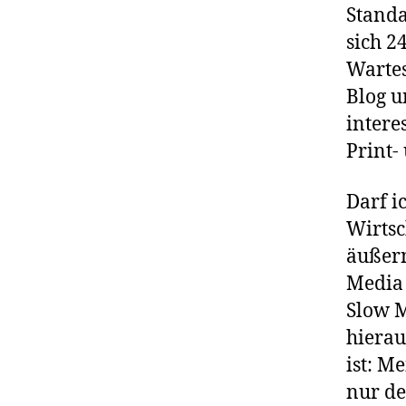
Standa
sich 2
Wartes
Blog u
intere
Print-
Darf i
Wirtsc
äußern
Media 
Slow M
hierau
ist: M
nur de