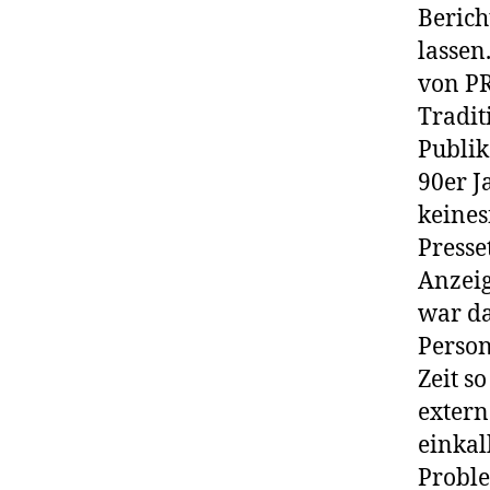
Berich
lassen
von P
Tradit
Publik
90er J
keines
Presse
Anzeig
war da
Person
Zeit s
extern
einkal
Proble