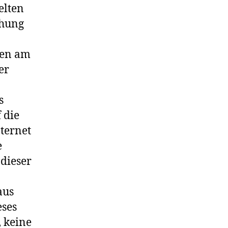
elten
chung
ien am
er
s
 die
ternet
e
dieser
aus
eses
 keine