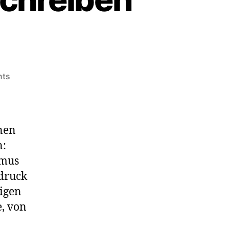
on
nts
Über
Glaubwürdigkeit,
Schreiben
und
inen
Handeln
n:
smus
ndruck
ligen
, von