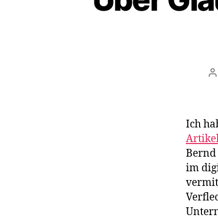
P
a
Ich ha
Artike
Bernd 
im dig
vermit
Verfle
Untern