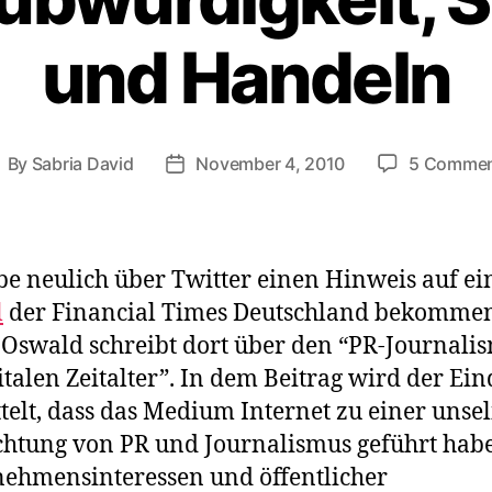
und Handeln
By
Sabria David
November 4, 2010
5 Comme
ost
Post
uthor
date
be neulich über Twitter einen Hinweis auf e
l
der Financial Times Deutschland bekomme
Oswald schreibt dort über den “PR-Journali
italen Zeitalter”. In dem Beitrag wird der Ei
telt, dass das Medium Internet zu einer unse
chtung von PR und Journalismus geführt habe
ehmensinteressen und öffentlicher