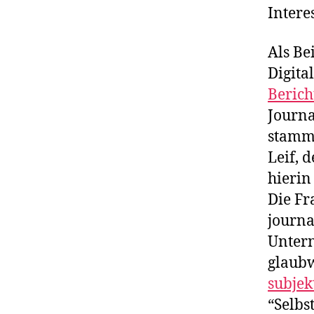
Interes
Als Be
Digita
Berich
Journa
stammt
Leif, 
hierin
Die Fr
journa
Untern
glaubw
subjek
“Selbs