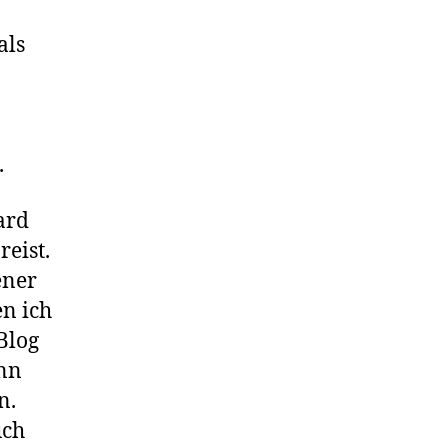
als
.
ard
eist.
ener
n ich
Blog
ann
n.
uch