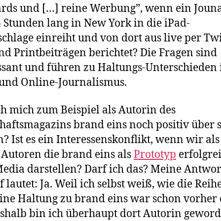
rds und […] reine Werbung”, wenn ein Jouna
4 Stunden lang in New York in die iPad-
chlage einreiht und von dort aus live per Twi
nd Printbeiträgen berichtet? Die Fragen sind
ssant und führen zu Haltungs-Unterschieden
 und Online-Journalismus.
ch mich zum Beispiel als Autorin des
haftsmagazins brand eins noch positiv über s
? Ist es ein Interessenskonflikt, wenn wir al
Autoren die brand eins als
Prototyp
erfolgre
edia darstellen? Darf ich das? Meine Antwor
f lautet: Ja. Weil ich selbst weiß, wie die Reih
eine Haltung zu brand eins war schon vorher 
shalb bin ich überhaupt dort Autorin geword