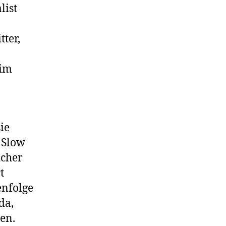
list
tter,
 im
ie
s Slow
icher
t
enfolge
da,
en.