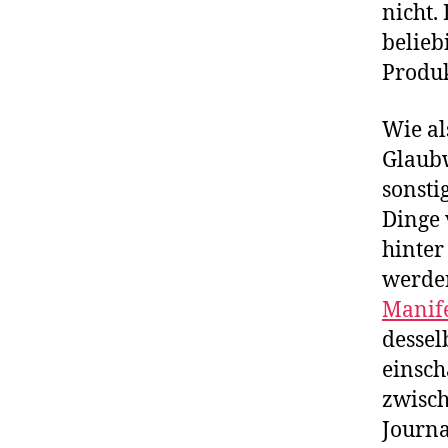
nicht.
belieb
Produk
Wie al
Glaubw
sonsti
Dinge 
hinter
werden
Manife
dessel
einsch
zwisch
Journa