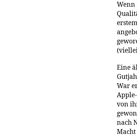
Wenn i
Qualit
erstem
angebo
geword
(viell
Eine ä
Gutjah
War er
Apple-
von ih
gewonn
nach N
Macht 