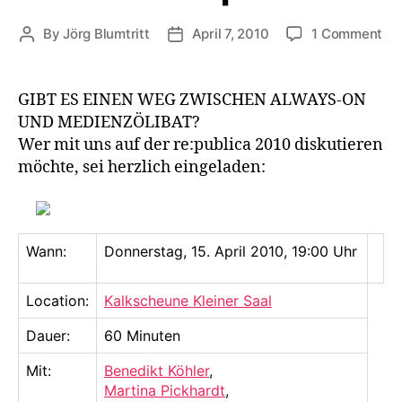
on
By
Jörg Blumtritt
April 7, 2010
1 Comment
Post
Post
SL
author
date
ME
FA
GIBT ES EINEN WEG ZWISCHEN ALWAYS-ON
ME
UND MEDIENZÖLIBAT?
NO
Wer mit uns auf der re:publica 2010 diskutieren
ME
möchte, sei herzlich eingeladen:
au
de
re:
Wann:
Donnerstag, 15. April 2010, 19:00 Uhr
Location:
Kalkscheune Kleiner Saal
Dauer:
60 Minuten
Mit:
Benedikt Köhler
,
Martina Pickhardt
,