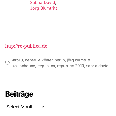
Sabria David
,
Jörg Blumtritt
http://re-publica.de
#rp10
,
benedikt köhler
,
berlin
,
jörg blumtritt
,
Tags
kalkscheune
,
re:publica
,
republica 2010
,
sabria david
Beiträge
Beiträge