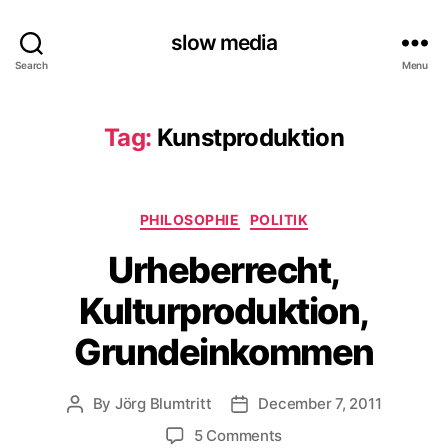
slow media
Search
Menu
Tag:
Kunstproduktion
Categories
PHILOSOPHIE
POLITIK
Urheberrecht,
Kulturproduktion,
Grundeinkommen
By
Jörg Blumtritt
December 7, 2011
Post
Post
author
date
on
5 Comments