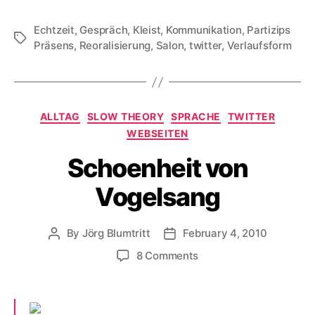
Echtzeit
,
Gespräch
,
Kleist
,
Kommunikation
,
Partizips
Tags
Präsens
,
Reoralisierung
,
Salon
,
twitter
,
Verlaufsform
Categories
ALLTAG
SLOW THEORY
SPRACHE
TWITTER
WEBSEITEN
Schoenheit von
Vogelsang
By
Jörg Blumtritt
February 4, 2010
Post
Post
author
date
on
8 Comments
Schoenheit
von
Vogelsang