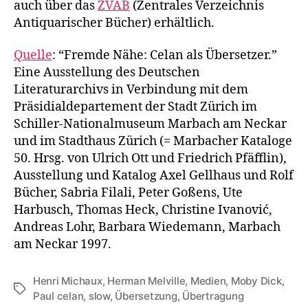
auch über das
ZVAB
(Zentrales Verzeichnis
Antiquarischer Bücher) erhältlich.
Quelle
: “Fremde Nähe: Celan als Übersetzer.”
Eine Ausstellung des Deutschen
Literaturarchivs in Verbindung mit dem
Präsidialdepartement der Stadt Zürich im
Schiller-Nationalmuseum Marbach am Neckar
und im Stadthaus Zürich (= Marbacher Kataloge
50. Hrsg. von Ulrich Ott und Friedrich Pfäfflin),
Ausstellung und Katalog Axel Gellhaus und Rolf
Bücher, Sabria Filali, Peter Goßens, Ute
Harbusch, Thomas Heck, Christine Ivanović,
Andreas Lohr, Barbara Wiedemann, Marbach
am Neckar 1997.
Henri Michaux
,
Herman Melville
,
Medien
,
Moby Dick
,
Tags
Paul celan
,
slow
,
Übersetzung
,
Übertragung