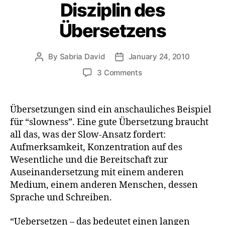
Disziplin des
Übersetzens
By
Sabria David
January 24, 2010
Post
Post
author
date
on
3 Comments
Ein
Fall
für
Übersetzungen sind ein anschauliches Beispiel
“slow”:
für “slowness”. Eine gute Übersetzung braucht
die
all das, was der Slow-Ansatz fordert:
Disziplin
Aufmerksamkeit, Konzentration auf des
des
Wesentliche und die Bereitschaft zur
Übersetzens
Auseinandersetzung mit einem anderen
Medium, einem anderen Menschen, dessen
Sprache und Schreiben.
“Uebersetzen – das bedeutet einen langen