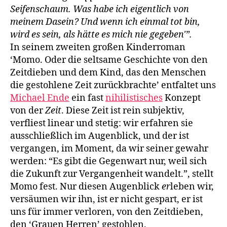
Seifenschaum. Was habe ich eigentlich von
meinem Dasein? Und wenn ich einmal tot bin,
wird es sein, als hätte es mich nie gegeben'”.
In seinem zweiten großen Kinderroman
‘Momo. Oder die seltsame Geschichte von den
Zeitdieben und dem Kind, das den Menschen
die gestohlene Zeit zurückbrachte’ entfaltet uns
Michael Ende
ein fast
nihilistisches
Konzept
von der
Zeit
. Diese Zeit ist rein subjektiv,
verfliest linear und stetig: wir erfahren sie
ausschließlich im Augenblick, und der ist
vergangen, im Moment, da wir seiner gewahr
werden: “Es gibt die Gegenwart nur, weil sich
die Zukunft zur Vergangenheit wandelt.”, stellt
Momo fest. Nur diesen Augenblick
er
leben wir,
versäumen wir ihn, ist er nicht gespart, er ist
uns für immer verloren, von den Zeitdieben,
den ‘Grauen Herren’ gestohlen.