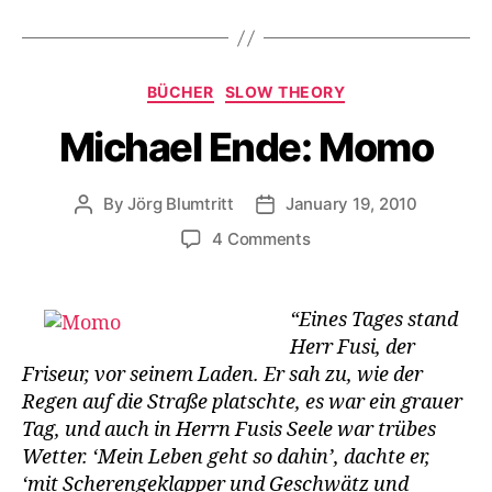
Categories
BÜCHER
SLOW THEORY
Michael Ende: Momo
By
Jörg Blumtritt
January 19, 2010
Post
Post
author
date
on
4 Comments
Michael
Ende:
Momo
“Eines Tages stand
Herr Fusi, der
Friseur, vor seinem Laden. Er sah zu, wie der
Regen auf die Straße platschte, es war ein grauer
Tag, und auch in Herrn Fusis Seele war trübes
Wetter. ‘Mein Leben geht so dahin’, dachte er,
‘mit Scherengeklapper und Geschwätz und