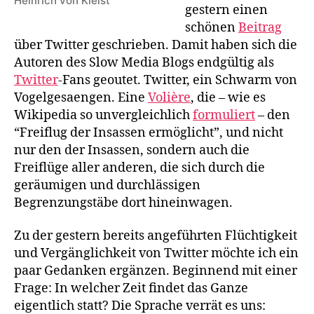
Heinrich von Kleist
parlant”:
gestern einen
Kleist
schönen
Beitrag
über
über Twitter geschrieben. Damit haben sich die
Twitter
Autoren des Slow Media Blogs endgültig als
Twitter
-Fans geoutet. Twitter, ein Schwarm von
Vogelgesaengen. Eine
Volière
, die – wie es
Wikipedia so unvergleichlich
formuliert
– den
“Freiflug der Insassen ermöglicht”, und nicht
nur den der Insassen, sondern auch die
Freiflüge aller anderen, die sich durch die
geräumigen und durchlässigen
Begrenzungstäbe dort hineinwagen.
Zu der gestern bereits angeführten Flüchtigkeit
und Vergänglichkeit von Twitter möchte ich ein
paar Gedanken ergänzen. Beginnend mit einer
Frage: In welcher Zeit findet das Ganze
eigentlich statt? Die Sprache verrät es uns: