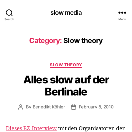
slow media
Search
Menu
Category:
Slow theory
Categories
SLOW THEORY
Alles slow auf der
Berlinale
By
Benedikt Köhler
February 8, 2010
Post
Post
author
date
Dieses BZ-Interview
mit den Organisatoren der