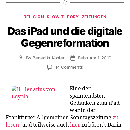
Categories
RELIGION
SLOW THEORY
ZEITUNGEN
Das iPad und die digitale
Gegenreformation
By
Benedikt Köhler
February 1, 2010
Post
Post
author
date
on
14 Comments
Das
iPad
und
Eine der
die
spannendsten
digitale
Gedanken zum iPad
Gegenreformation
war in der
Frankfurter Allgemeinen Sonntagszeitung
zu
lesen
(und teilweise auch
hier
zu hören). Darin