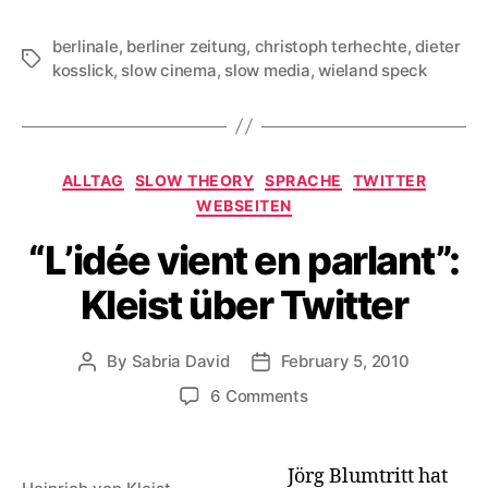
berlinale
,
berliner zeitung
,
christoph terhechte
,
dieter
Tags
kosslick
,
slow cinema
,
slow media
,
wieland speck
Categories
ALLTAG
SLOW THEORY
SPRACHE
TWITTER
WEBSEITEN
“L’idée vient en parlant”:
Kleist über Twitter
By
Sabria David
February 5, 2010
Post
Post
author
date
on
6 Comments
“L’idée
vient
en
Jörg Blumtritt hat