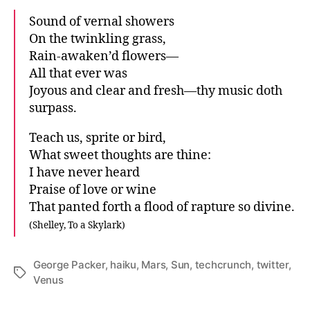
Sound of vernal showers
On the twinkling grass,
Rain-awaken’d flowers—
All that ever was
Joyous and clear and fresh—thy music doth
surpass.
Teach us, sprite or bird,
What sweet thoughts are thine:
I have never heard
Praise of love or wine
That panted forth a flood of rapture so divine.
(Shelley, To a Skylark)
George Packer
,
haiku
,
Mars
,
Sun
,
techcrunch
,
twitter
,
Tags
Venus