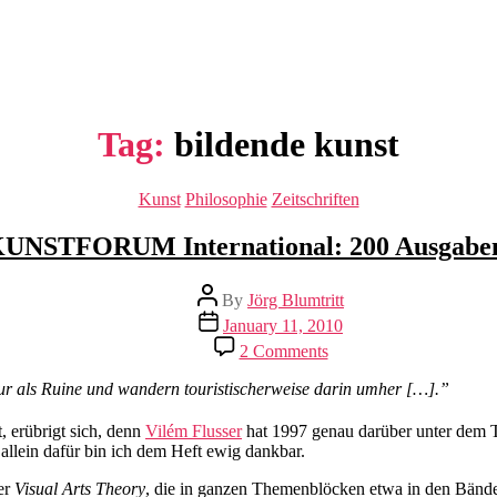
Tag:
bildende kunst
Categories
Kunst
Philosophie
Zeitschriften
UNSTFORUM International: 200 Ausgabe
Post
By
Jörg Blumtritt
author
Post
January 11, 2010
date
on
2 Comments
KUNSTFORUM
International:
 als Ruine und wandern touristischerweise darin umher […].”
200
Ausgaben.
erübrigt sich, denn
Vilém Flusser
hat 1997 genau darüber unter dem T
 allein dafür bin ich dem Heft ewig dankbar.
er
Visual Arts Theory
, die in ganzen Themenblöcken etwa in den Bände