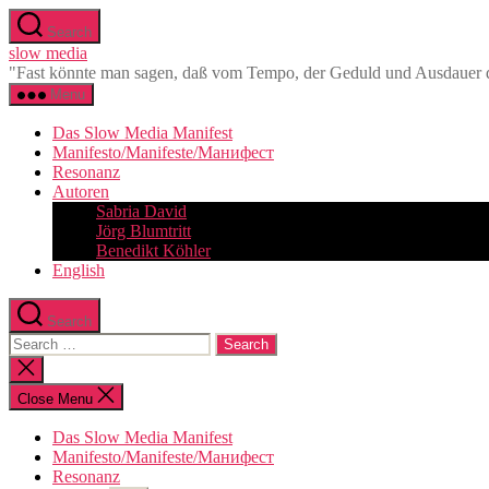
Skip
Search
to
slow media
the
"Fast könnte man sagen, daß vom Tempo, der Geduld und Ausdauer de
content
Menu
Das Slow Media Manifest
Manifesto/Manifeste/Манифест
Resonanz
Autoren
Sabria David
Jörg Blumtritt
Benedikt Köhler
English
Search
Search
for:
Close
search
Close Menu
Das Slow Media Manifest
Manifesto/Manifeste/Манифест
Resonanz