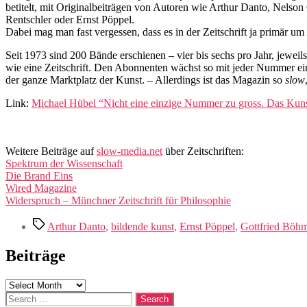
betitelt, mit Originalbeiträgen von Autoren wie Arthur Danto, Nelso
Rentschler oder Ernst Pöppel.
Dabei mag man fast vergessen, dass es in der Zeitschrift ja primär um
Seit 1973 sind 200 Bände erschienen – vier bis sechs pro Jahr, jewei
wie eine Zeitschrift. Den Abonnenten wächst so mit jeder Nummer ein
der ganze Marktplatz der Kunst. – Allerdings ist das Magazin so
slow
Link:
Michael Hübel “Nicht eine einzige Nummer zu gross. Das Kuns
Weitere Beiträge auf
slow-media.net
über Zeitschriften:
Spektrum der Wissenschaft
Die Brand Eins
Wired Magazine
Widerspruch – Münchner Zeitschrift für Philosophie
Tags
Arthur Danto
,
bildende kunst
,
Ernst Pöppel
,
Gottfried Böh
Beiträge
Beiträge
Search