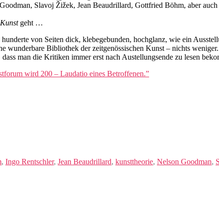
n Goodman, Slavoj Žižek, Jean Beaudrillard, Gottfried Böhm, aber auch
Kunst
geht …
ls hunderte von Seiten dick, klebegebunden, hochglanz, wie ein Ausstel
e wunderbare Bibliothek der zeitgenössischen Kunst – nichts weniger. 
, dass man die Kritiken immer erst nach Austellungsende zu lesen be
tforum wird 200 – Laudatio eines Betroffenen.”
m
,
Ingo Rentschler
,
Jean Beaudrillard
,
kunsttheorie
,
Nelson Goodman
,
S