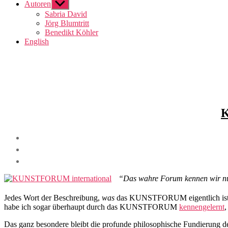
Autoren
Show
sub
Sabria David
menu
Jörg Blumtritt
Benedikt Köhler
English
K
“Das wahre Forum kennen wir nur
Jedes Wort der Beschreibung,
was
das KUNSTFORUM eigentlich ist, 
habe ich sogar überhaupt durch das KUNSTFORUM
kennengelernt
,
Das ganz besondere bleibt die profunde philosophische Fundierung d