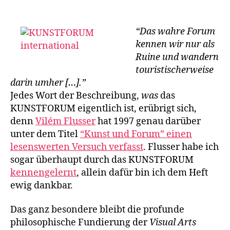
KUNSTFORUM
International:
200
“Das wahre Forum
Ausgaben.
kennen wir nur als
Ruine und wandern
touristischerweise
darin umher […].”
Jedes Wort der Beschreibung,
was
das
KUNSTFORUM eigentlich ist, erübrigt sich,
denn
Vilém Flusser
hat 1997 genau darüber
unter dem Titel
“Kunst und Forum” einen
lesenswerten Versuch verfasst
. Flusser habe ich
sogar überhaupt durch das KUNSTFORUM
kennengelernt
, allein dafür bin ich dem Heft
ewig dankbar.
Das ganz besondere bleibt die profunde
philosophische Fundierung der
Visual Arts