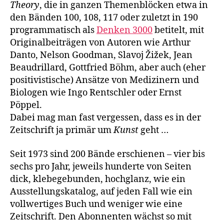
Theory
, die in ganzen Themenblöcken etwa in
den Bänden 100, 108, 117 oder zuletzt in 190
programmatisch als
Denken 3000
betitelt, mit
Originalbeiträgen von Autoren wie Arthur
Danto, Nelson Goodman, Slavoj Žižek, Jean
Beaudrillard, Gottfried Böhm, aber auch (eher
positivistische) Ansätze von Medizinern und
Biologen wie Ingo Rentschler oder Ernst
Pöppel.
Dabei mag man fast vergessen, dass es in der
Zeitschrift ja primär um
Kunst
geht …
Seit 1973 sind 200 Bände erschienen – vier bis
sechs pro Jahr, jeweils hunderte von Seiten
dick, klebegebunden, hochglanz, wie ein
Ausstellungskatalog, auf jeden Fall wie ein
vollwertiges Buch und weniger wie eine
Zeitschrift. Den Abonnenten wächst so mit