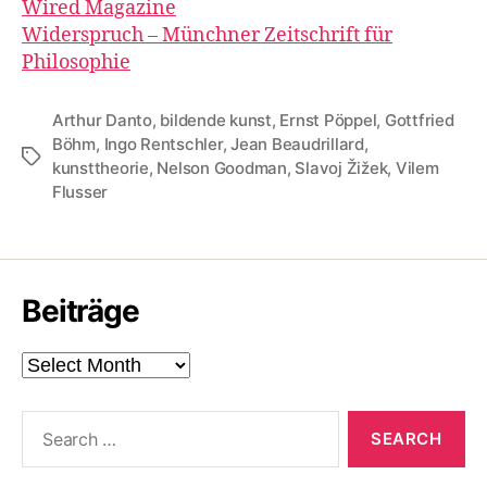
Wired Magazine
Widerspruch – Münchner Zeitschrift für
Philosophie
Arthur Danto
,
bildende kunst
,
Ernst Pöppel
,
Gottfried
Böhm
,
Ingo Rentschler
,
Jean Beaudrillard
,
Tags
kunsttheorie
,
Nelson Goodman
,
Slavoj Žižek
,
Vilem
Flusser
Beiträge
Beiträge
Search
for: