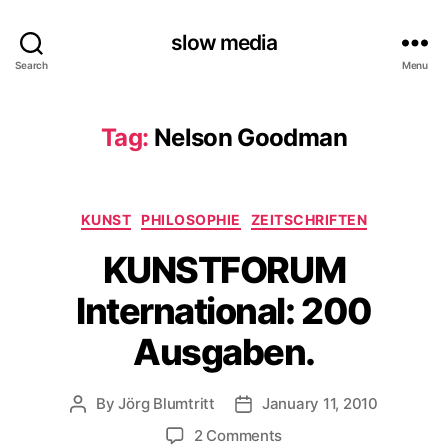
slow media
Search
Menu
Tag:
Nelson Goodman
Categories
KUNST
PHILOSOPHIE
ZEITSCHRIFTEN
KUNSTFORUM
International: 200
Ausgaben.
By
Jörg Blumtritt
January 11, 2010
Post
Post
author
date
on
2 Comments