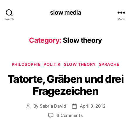
slow media
Search
Menu
Category:
Slow theory
Categories
PHILOSOPHIE
POLITIK
SLOW THEORY
SPRACHE
Tatorte, Gräben und drei
Fragezeichen
By
Sabria David
April 3, 2012
Post
Post
author
date
on
6 Comments
Tatorte,
Gräben