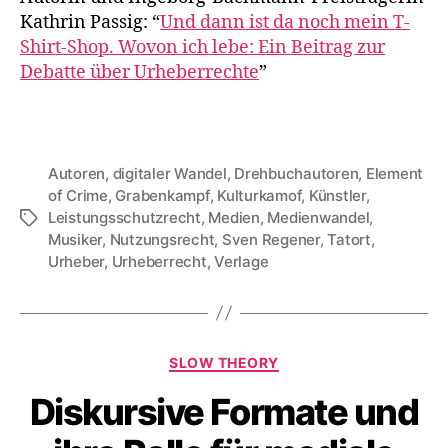
Kathrin Passig: “
Und dann ist da noch mein T-
Shirt-Shop. Wovon ich lebe: Ein Beitrag zur
Debatte über Urheberrechte
”
Autoren
,
digitaler Wandel
,
Drehbuchautoren
,
Element
of Crime
,
Grabenkampf
,
Kulturkamof
,
Künstler
,
Leistungsschutzrecht
,
Medien
,
Medienwandel
,
Tags
Musiker
,
Nutzungsrecht
,
Sven Regener
,
Tatort
,
Urheber
,
Urheberrecht
,
Verlage
Categories
SLOW THEORY
Diskursive Formate und