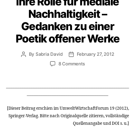
ihre Rolle für mediale
Nachhaltigkeit –
Gedanken zu einer
Poetik offener Werke
By
Sabria David
February 27, 2012
Post
Post
author
date
on
8 Comments
Diskursive
Formate
und
____________________________________________________________________
ihre
_____________________________________________
Rolle
für
[Dieser Beitrag erschien im UmweltWirtschaftForum 19 (2012),
mediale
Springer-Verlag. Bitte nach Originalquelle zitieren, vollständige
Nachhaltigkeit
–
Quellenangabe und DOI s. u.]
Gedanken